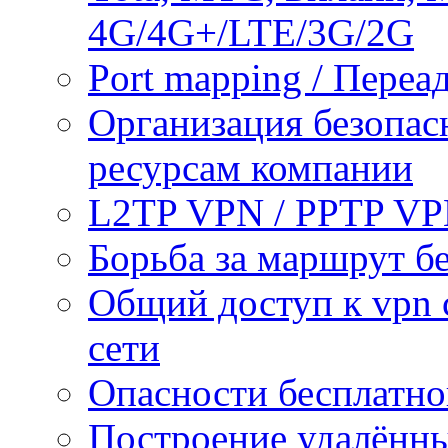
4G/4G+/LTE/3G/2G
Port mapping / Переа
Организация безопас
ресурсам компании
L2TP VPN / PPTP V
Борьба за маршрут б
Общий доступ к vpn 
сети
Опасности бесплатно
Построение удалённы