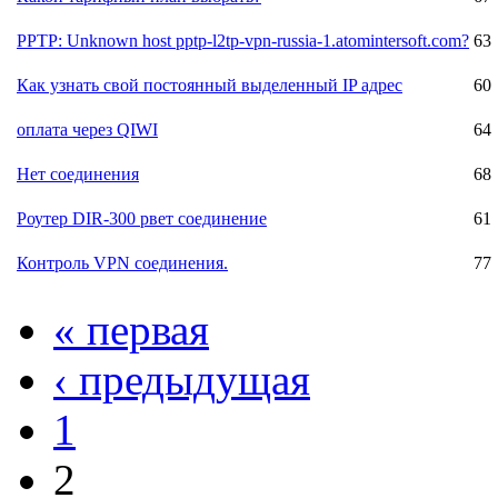
PPTP: Unknown host pptp-l2tp-vpn-russia-1.atomintersoft.com?
63
Как узнать свой постоянный выделенный IP адрес
60
оплата через QIWI
64
Нет соединения
68
Роутер DIR-300 рвет соединение
61
Контроль VPN соединения.
77
« первая
‹ предыдущая
1
2