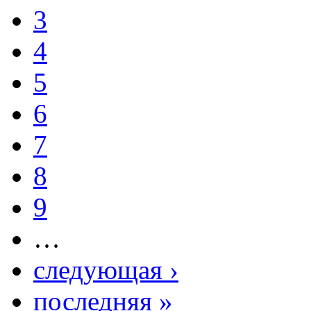
3
4
5
6
7
8
9
…
следующая ›
последняя »