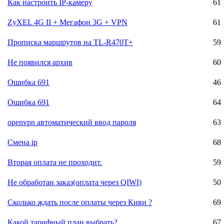
Как настроить IP-камеру
61
ZyXEL 4G II + Мегафон 3G + VPN
61
Прописка маршрутов на TL-R470T+
59
Не появился архив
60
Ошибка 691
46
Ошибка 691
64
openvpn автоматический ввод пароля
63
Смена ip
68
Вторая оплата не проходит.
59
Не обработан заказ(оплата через QIWI)
50
Сколько ждать после оплаты через Киви ?
69
Какой тарифный план выбрать?
67