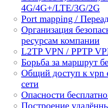
4G/4G+/LTE/3G/2G
Port mapping / Переа
Организация безопас
ресурсам компании
L2TP VPN / PPTP V
Борьба за маршрут б
Общий доступ к vpn 
сети
Опасности бесплатно
Построение удалённы