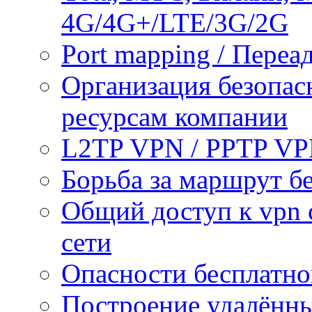
4G/4G+/LTE/3G/2G
Port mapping / Переа
Организация безопас
ресурсам компании
L2TP VPN / PPTP V
Борьба за маршрут б
Общий доступ к vpn 
сети
Опасности бесплатно
Построение удалённы