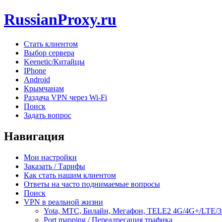
RussianProxy.ru
Стать клиентом
Выбор сервера
Keenetic/Китайцы
IPhone
Android
Крымчанам
Раздача VPN через Wi-Fi
Поиск
Задать вопрос
Навигация
Мои настройки
Заказать / Тарифы
Как стать нашим клиентом
Ответы на часто поднимаемые вопросы
Поиск
VPN в реальной жизни
Yota, МТС, Билайн, Мегафон, TELE2 4G/4G+/LTE/
Port mapping / Переадресация трафика