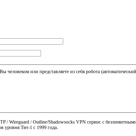
Этот вопрос задается для того, чтобы выяснить, являетесь ли Вы человеком или представляете из себя робота (автома
 SSTP / Wireguard / Outline/Shadowsocks VPN сервис с безлимитн
 уровня Tier-1 с 1999 года.