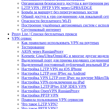
Организация безопасного доступа к внутренним ре
L2TP VPN / PPTP VPN через GPRS/EDGE
Борьба за маршрут без перегруженных хостов
Общий доступ к vpn соединению для локальной сет
Опасности бесплатного Wi-Fi
Построение удалённых автономных систем с испо
Спутниковый интернет
Proxy List / Списки бесплатных прокси
VPN сервис
Как правильно использовать VPN на роутерах
Тестирование
AION через RussianProxy
Keenetic Giga/Ultra/Omni/4G и многие другие модели 
Выделенный порт для приема входящих соединени
Выделенный постоянный публичный реальный IP а
Настройка L2TP VPN на iOS IPhone
Настройка L2TP over IPSec на Android
Настройка VPN L2TP over IPsec на роутере MikroTik
Настройка VPN-подключения на iPad
Настройки L2TP IPSec ESP 3DES VPN
Настройки OpenVPN RussianProxy
Настройки PPTP VPN
Правила пользования VPN сервисом
Что такое L2TP VPN?
Что такое PPTP VPN?