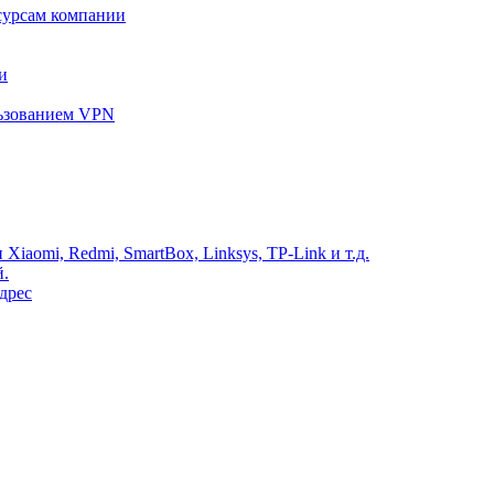
сурсам компании
и
льзованием VPN
Xiaomi, Redmi, SmartBox, Linksys, TP-Link и т.д.
й.
дрес