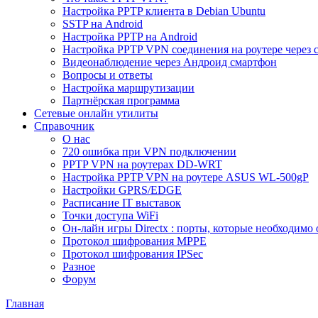
Настройка PPTP клиента в Debian Ubuntu
SSTP на Android
Настройка PPTP на Android
Настройка PPTP VPN соединения на роутере через 
Видеонаблюдение через Андроид смартфон
Вопросы и ответы
Настройка маршрутизации
Партнёрская программа
Сетевые онлайн утилиты
Справочник
О нас
720 ошибка при VPN подключении
PPTP VPN на роутерах DD-WRT
Настройка PPTP VPN на роутере ASUS WL-500gP
Настройки GPRS/EDGE
Расписание IT выставок
Точки доступа WiFi
Он-лайн игры Directx : порты, которые необходимо 
Протокол шифрования MPPE
Протокол шифрования IPSec
Разное
Форум
Главная