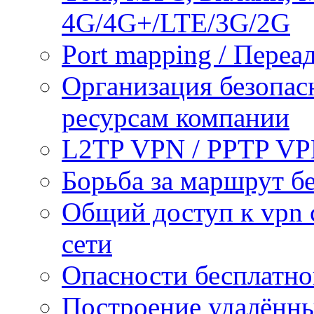
4G/4G+/LTE/3G/2G
Port mapping / Переа
Организация безопас
ресурсам компании
L2TP VPN / PPTP V
Борьба за маршрут б
Общий доступ к vpn 
сети
Опасности бесплатно
Построение удалённы