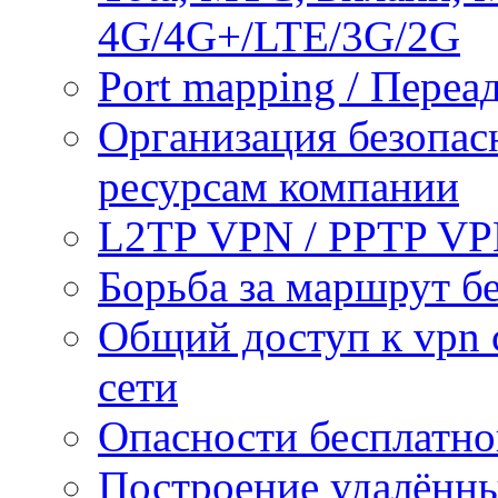
4G/4G+/LTE/3G/2G
Port mapping / Переа
Организация безопас
ресурсам компании
L2TP VPN / PPTP V
Борьба за маршрут б
Общий доступ к vpn 
сети
Опасности бесплатно
Построение удалённы