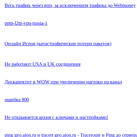
Весь трафик через впн, за исключением трафика до Webmoney
pptp-l2tp-vpn-russia-1
Онлайн Игрок (катастрофические потери пакетов)
Не работают USA и UK соединения
Дисканектит в WOW при увеличении нагрзки на канал
ошибка 800
Не открывается архив с ключами и настройками!
ping geo.aion.ru и tracert geo.aion.ru - Traceroute и Ping до сервер