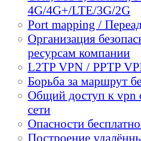
4G/4G+/LTE/3G/2G
Port mapping / Переа
Организация безопас
ресурсам компании
L2TP VPN / PPTP V
Борьба за маршрут б
Общий доступ к vpn 
сети
Опасности бесплатно
Построение удалённы