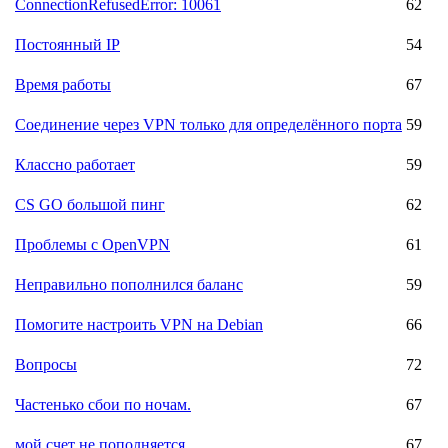
ConnectionRefusedError: 10061
62
Постоянный IP
54
Время работы
67
Соединение через VPN только для определённого порта
59
Классно работает
59
CS GO большой пинг
62
Проблемы с OpenVPN
61
Неправильно пополнился баланс
59
Помогите настроить VPN на Debian
66
Вопросы
72
Частенько сбои по ночам.
67
мой счет не пополняется...
67