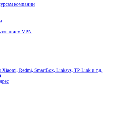
сурсам компании
и
льзованием VPN
Xiaomi, Redmi, SmartBox, Linksys, TP-Link и т.д.
й.
дрес