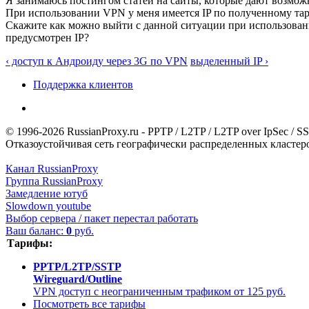
Я занимаюсь постингом статей на сайты, которые дают возможно
При использовании VPN у меня имеется IP по полученному тари
Скажите как можно выйти с данной ситуации при использовани
предусмотрен IP?
‹ доступ к Андроиду через 3G по VPN
выделенный IP ›
Поддержка клиентов
© 1996-2026 RussianProxy.ru - PPTP / L2TP / L2TP over IpSec /
Отказоустойчивая сеть географически распределенных кластеров
Канал RussianProxy
Группа RussianProxy
Замедление ютуб
Slowdown youtube
Выбор сервера / пакет перестал работать
Ваш баланс:
0
руб.
Тарифы:
PPTP/L2TP/SSTP
Wireguard/Outline
VPN доступ с неограниченным трафиком от 125 руб.
Посмотреть все тарифы