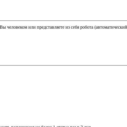
Этот вопрос задается для того, чтобы выяснить, являетесь ли Вы человеком или представляете из себя робота (автома