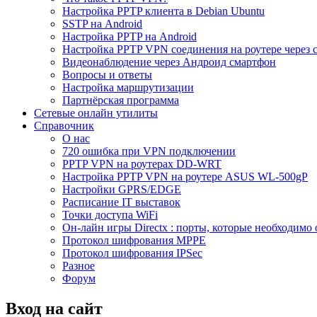
Настройка PPTP клиента в Debian Ubuntu
SSTP на Android
Настройка PPTP на Android
Настройка PPTP VPN соединения на роутере через 
Видеонаблюдение через Андроид смартфон
Вопросы и ответы
Настройка маршрутизации
Партнёрская программа
Сетевые онлайн утилиты
Справочник
О нас
720 ошибка при VPN подключении
PPTP VPN на роутерах DD-WRT
Настройка PPTP VPN на роутере ASUS WL-500gP
Настройки GPRS/EDGE
Расписание IT выставок
Точки доступа WiFi
Он-лайн игры Directx : порты, которые необходимо 
Протокол шифрования MPPE
Протокол шифрования IPSec
Разное
Форум
Вход на сайт