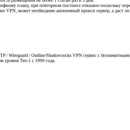
сть размещения не более 1 статьи раз в 3 дня.
фному плану, при повторном постинге отказано поскольку опреде
и VPN, может необходимо анонимный прокси сервер, а даст ли о
 SSTP / Wireguard / Outline/Shadowsocks VPN сервис с безлимитн
 уровня Tier-1 с 1999 года.