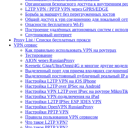
Организация безопасного доступа к внутренним ре
L2TP VPN / PPTP VPN через GPRS/EDGE
Борьба за маршрут без перегруженных хостов
Общий доступ к vpn соединению для локальной сет
Опасности бесплатного Wi-Fi
Построение удалённых автономных систем с испо
Спутниковый интернет
Proxy List / Списки бесплатных прокси
VPN сервис
Как правильно использовать VPN на роутерах
Тестирование
AION через RussianProxy
Keenetic Giga/Ultra/Omni/4G и многие другие модели 
Выделенный порт для приема входящих соединени
Выделенный постоянный публичный реальный IP а
Настройка L2TP VPN на iOS IPhone
Настройка L2TP over IPSec на Android
Настройка VPN L2TP over IPsec на роутере MikroTik
Настройка VPN-подключения на iPad
Настройки L2TP IPSec ESP 3DES VPN
Настройки OpenVPN RussianProxy
Настройки PPTP VPN
Правила пользования VPN сервисом
Что такое L2TP VPN?
Что такое PPTP VPN?