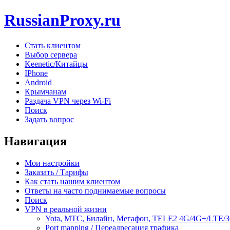
RussianProxy.ru
Стать клиентом
Выбор сервера
Keenetic/Китайцы
IPhone
Android
Крымчанам
Раздача VPN через Wi-Fi
Поиск
Задать вопрос
Навигация
Мои настройки
Заказать / Тарифы
Как стать нашим клиентом
Ответы на часто поднимаемые вопросы
Поиск
VPN в реальной жизни
Yota, МТС, Билайн, Мегафон, TELE2 4G/4G+/LTE/
Port mapping / Переадресация трафика