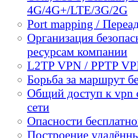
4G/4G+/LTE/3G/2G
Port mapping / Переа
Организация безопас
ресурсам компании
L2TP VPN / PPTP V
Борьба за маршрут б
Общий доступ к vpn 
сети
Опасности бесплатно
Построение удалённы