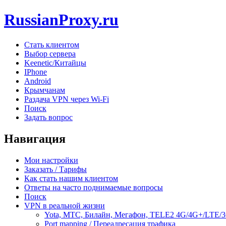
RussianProxy.ru
Стать клиентом
Выбор сервера
Keenetic/Китайцы
IPhone
Android
Крымчанам
Раздача VPN через Wi-Fi
Поиск
Задать вопрос
Навигация
Мои настройки
Заказать / Тарифы
Как стать нашим клиентом
Ответы на часто поднимаемые вопросы
Поиск
VPN в реальной жизни
Yota, МТС, Билайн, Мегафон, TELE2 4G/4G+/LTE/
Port mapping / Переадресация трафика