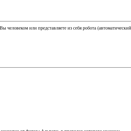
Этот вопрос задается для того, чтобы выяснить, являетесь ли Вы человеком или представляете из себя робота (автома