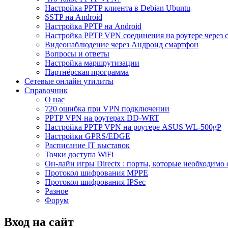
Настройка PPTP клиента в Debian Ubuntu
SSTP на Android
Настройка PPTP на Android
Настройка PPTP VPN соединения на роутере через 
Видеонаблюдение через Андроид смартфон
Вопросы и ответы
Настройка маршрутизации
Партнёрская программа
Сетевые онлайн утилиты
Справочник
О нас
720 ошибка при VPN подключении
PPTP VPN на роутерах DD-WRT
Настройка PPTP VPN на роутере ASUS WL-500gP
Настройки GPRS/EDGE
Расписание IT выставок
Точки доступа WiFi
Он-лайн игры Directx : порты, которые необходимо 
Протокол шифрования MPPE
Протокол шифрования IPSec
Разное
Форум
Вход на сайт