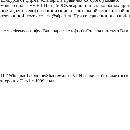
 конкурсе от фирмы Альпари, в правилах которого указано:
 помощью программ HTTPort, SOCKScap или иных подобных прогр
вание, адрес и телефон организации, из локальной сети которой 
ектронной почты contest@alpari.ru. При совершении операций 
ишлю требуемую инфу (Ваш адрес, телефон). Отсылал письмо Вам 
 SSTP / Wireguard / Outline/Shadowsocks VPN сервис с безлимитн
 уровня Tier-1 с 1999 года.