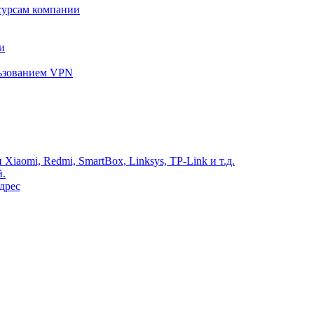
сурсам компании
и
льзованием VPN
Xiaomi, Redmi, SmartBox, Linksys, TP-Link и т.д.
й.
дрес