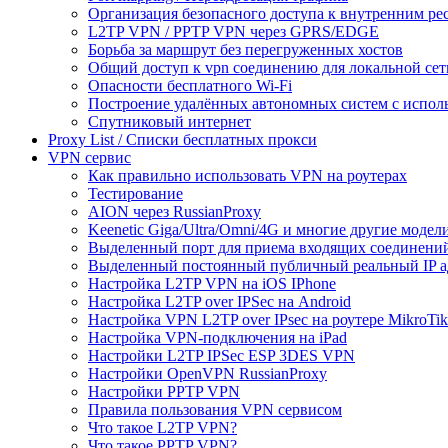
Организация безопасного доступа к внутренним ре
L2TP VPN / PPTP VPN через GPRS/EDGE
Борьба за маршрут без перегруженных хостов
Общий доступ к vpn соединению для локальной сет
Опасности бесплатного Wi-Fi
Построение удалённых автономных систем с испо
Спутниковый интернет
Proxy List / Списки бесплатных прокси
VPN сервис
Как правильно использовать VPN на роутерах
Тестирование
AION через RussianProxy
Keenetic Giga/Ultra/Omni/4G и многие другие модели 
Выделенный порт для приема входящих соединени
Выделенный постоянный публичный реальный IP а
Настройка L2TP VPN на iOS IPhone
Настройка L2TP over IPSec на Android
Настройка VPN L2TP over IPsec на роутере MikroTik
Настройка VPN-подключения на iPad
Настройки L2TP IPSec ESP 3DES VPN
Настройки OpenVPN RussianProxy
Настройки PPTP VPN
Правила пользования VPN сервисом
Что такое L2TP VPN?
Что такое PPTP VPN?