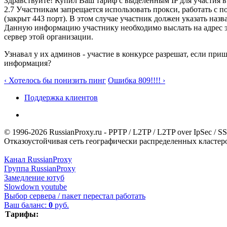
Здравствуйте! Купил Ваш тариф с выделенным IP для участия в
2.7 Участникам запрещается использовать прокси, работать с
(закрыт 443 порт). В этом случае участник должен указать наз
Данную информацию участнику необходимо выслать на адрес эл
сервер этой организации.
Узнавал у их админов - участие в конкурсе разрешат, если пр
информация?
‹ Хотелось бы понизить пинг
Ошибка 809!!!! ›
Поддержка клиентов
© 1996-2026 RussianProxy.ru - PPTP / L2TP / L2TP over IpSec /
Отказоустойчивая сеть географически распределенных кластеров
Канал RussianProxy
Группа RussianProxy
Замедление ютуб
Slowdown youtube
Выбор сервера / пакет перестал работать
Ваш баланс:
0
руб.
Тарифы: