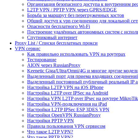
Организация безопасного доступа к внутренним ре
L2TP VPN / PPTP VPN через GPRS/EDGE
Борьба за маршрут без перегруженных хостов
Общий доступ к vpn соединению для локальной сет
Опасности бесплатного Wi-Fi
Построение удалённых автономных систем с испо
Спутниковый интернет
Proxy List / Списки бесплатных прокси
VPN сервис
Как правильно использовать VPN на роутерах
Тестирование
AION через RussianProxy
Keenetic Giga/Ultra/Omni/4G и многие другие модели 
Выделенный порт для приема входящих соединени
Выделенный постоянный публичный реальный IP а
Настройка L2TP VPN на iOS IPhone
Настройка L2TP over IPSec на Android
Настройка VPN L2TP over IPsec на роутере MikroTik
Настройка VPN-подключения на iPad
Настройки L2TP IPSec ESP 3DES VPN
Настройки OpenVPN RussianProxy
Настройки PPTP VPN
Правила пользования VPN сервисом
Что такое L2TP VPN?
Что такое PPTP VPN?