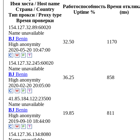
Имя хоста / Host name
Работоспособность
Время отклик
Страна / Сountry
Uptime %
(ms)
Тип прокси / Proxy type
Время проверки
154.127.32.89:60020
Name unavailable
BJ
Benin
32.50
1170
High anonymity
2020-05-20 10:47:00
154.127.32.245:60020
Name unavailable
BJ
Benin
36.25
858
High anonymity
2020-02-20 20:05:00
41.85.184.122:23500
Name unavailable
BJ
Benin
19.85
811
High anonymity
2019-09-10 18:44:00
154.127.36.134:8080
Name unavailable