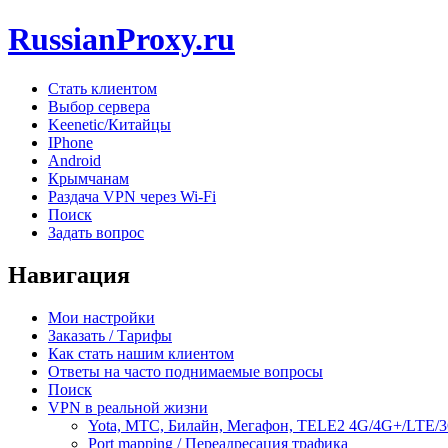
RussianProxy.ru
Стать клиентом
Выбор сервера
Keenetic/Китайцы
IPhone
Android
Крымчанам
Раздача VPN через Wi-Fi
Поиск
Задать вопрос
Навигация
Мои настройки
Заказать / Тарифы
Как стать нашим клиентом
Ответы на часто поднимаемые вопросы
Поиск
VPN в реальной жизни
Yota, МТС, Билайн, Мегафон, TELE2 4G/4G+/LTE/
Port mapping / Переадресация трафика