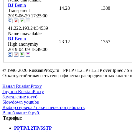
BJ
Benin
14.28
1388
Transparent
2019-06-29 17:25:00
41.222.193.24:34539
Name unavailable
BJ
Benin
23.12
1357
High anonymity
2019-04-09 18:49:00
© 1996-2026 RussianProxy.ru - PPTP / L2TP / L2TP over IpSec /
Отказоустойчивая сеть географически распределенных кластеров
Канал RussianProxy
Группа RussianProxy
Замедление ютуб
Slowdown youtube
Выбор сервера / пакет перестал работать
Ваш баланс:
0
руб.
Тарифы:
PPTP/L2TP/SSTP