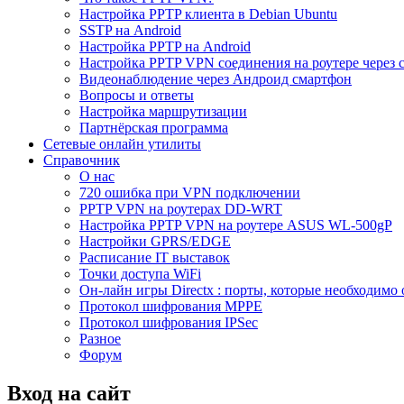
Настройка PPTP клиента в Debian Ubuntu
SSTP на Android
Настройка PPTP на Android
Настройка PPTP VPN соединения на роутере через 
Видеонаблюдение через Андроид смартфон
Вопросы и ответы
Настройка маршрутизации
Партнёрская программа
Сетевые онлайн утилиты
Справочник
О нас
720 ошибка при VPN подключении
PPTP VPN на роутерах DD-WRT
Настройка PPTP VPN на роутере ASUS WL-500gP
Настройки GPRS/EDGE
Расписание IT выставок
Точки доступа WiFi
Он-лайн игры Directx : порты, которые необходимо 
Протокол шифрования MPPE
Протокол шифрования IPSec
Разное
Форум
Вход на сайт