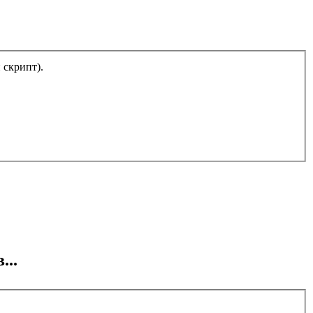
тический скрипт).
...