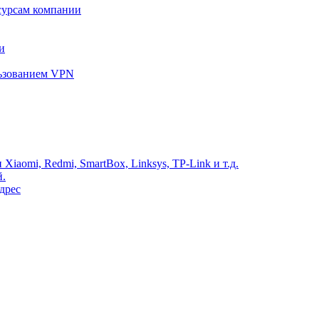
сурсам компании
и
льзованием VPN
Xiaomi, Redmi, SmartBox, Linksys, TP-Link и т.д.
й.
дрес