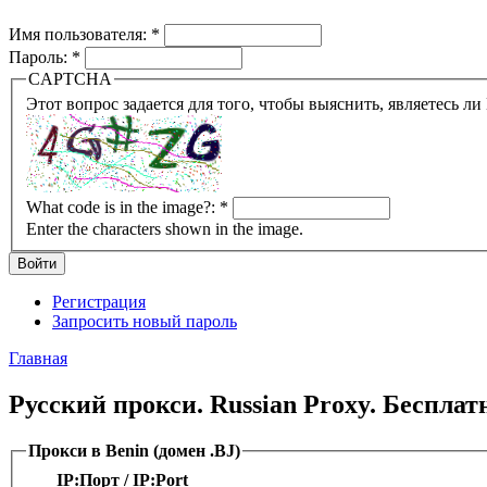
Имя пользователя:
*
Пароль:
*
CAPTCHA
What code is in the image?:
*
Enter the characters shown in the image.
Регистрация
Запросить новый пароль
Главная
Русский прокси. Russian Proxy. Беспла
Прокси в Benin (домен .BJ)
IP:Порт / IP:Port