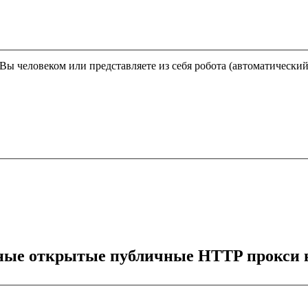
Этот вопрос задается для того, чтобы выяснить, являетесь ли Вы человеком или представляете из себя робота (автома
тные открытые публичные HTTP прокси в