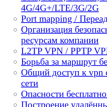
4G/4G+/LTE/3G/2G
Port mapping / Переа
Организация безопас
ресурсам компании
L2TP VPN / PPTP V
Борьба за маршрут б
Общий доступ к vpn 
сети
Опасности бесплатно
Построение удалённы