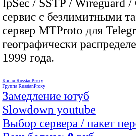
IpSec / SSTP / Wireguard 
сервис с безлимитными т
сервер MTProto для Teleg
географически распределе
1999 года.
Канал RussianProxy
Группа RussianProxy
Замедление ютуб
Slowdown youtube
Выбор сервера / пакет пер