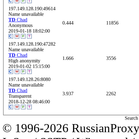
197.149.128.190:49614
Name unavailable
TD
Chad
0.444
11856
Anonymous
2019-01-18 18:02:00
197.149.128.190:47282
Name unavailable
TD
Chad
1.666
3556
High anonymity
2019-01-02 15:15:00
197.149.128.26:8080
Name unavailable
TD
Chad
3.937
2262
Transparent
2018-12-28 08:46:00
Search 
© 1996-2026 RussianProxy.