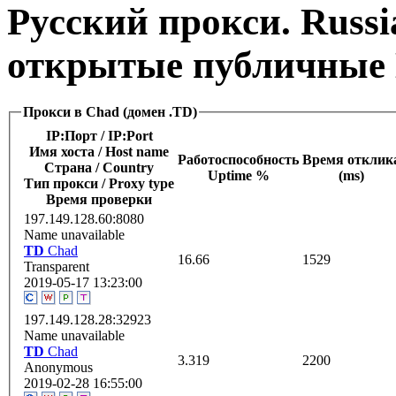
Русский прокси. Russi
открытые публичные 
Прокси в Chad (домен .TD)
IP:Порт / IP:Port
Имя хоста / Host name
Работоспособность
Время отклик
Страна / Сountry
Uptime %
(ms)
Тип прокси / Proxy type
Время проверки
197.149.128.60:8080
Name unavailable
TD
Chad
16.66
1529
Transparent
2019-05-17 13:23:00
197.149.128.28:32923
Name unavailable
TD
Chad
3.319
2200
Anonymous
2019-02-28 16:55:00