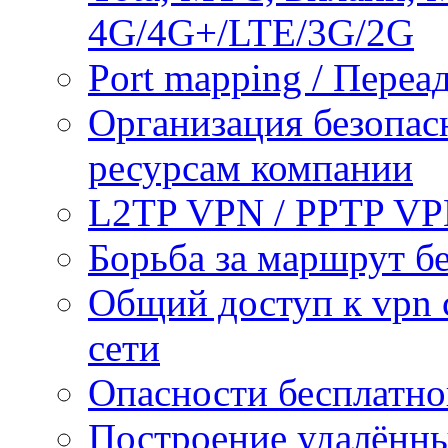
4G/4G+/LTE/3G/2G
Port mapping / Переа
Организация безопас
ресурсам компании
L2TP VPN / PPTP V
Борьба за маршрут б
Общий доступ к vpn 
сети
Опасности бесплатно
Построение удалённы