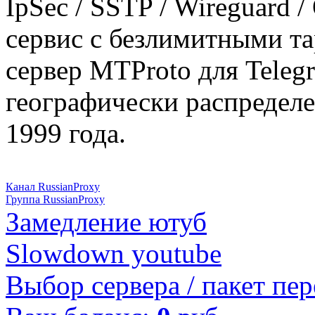
IpSec / SSTP / Wireguard 
сервис с безлимитными т
сервер MTProto для Teleg
географически распределе
1999 года.
Канал RussianProxy
Группа RussianProxy
Замедление ютуб
Slowdown youtube
Выбор сервера / пакет пер