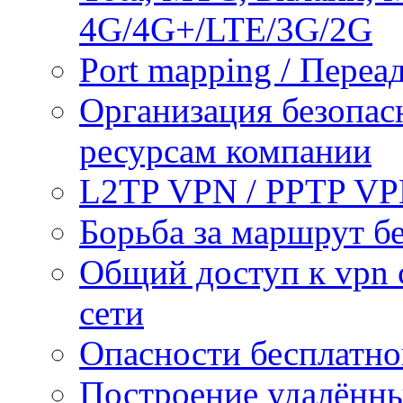
4G/4G+/LTE/3G/2G
Port mapping / Переа
Организация безопас
ресурсам компании
L2TP VPN / PPTP V
Борьба за маршрут б
Общий доступ к vpn 
сети
Опасности бесплатно
Построение удалённы