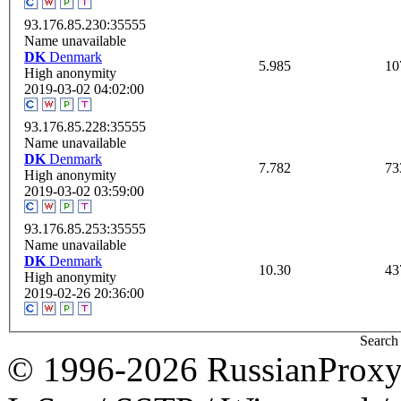
93.176.85.230:35555
Name unavailable
DK
Denmark
5.985
10
High anonymity
2019-03-02 04:02:00
93.176.85.228:35555
Name unavailable
DK
Denmark
7.782
73
High anonymity
2019-03-02 03:59:00
93.176.85.253:35555
Name unavailable
DK
Denmark
10.30
43
High anonymity
2019-02-26 20:36:00
Search 
© 1996-2026 RussianProxy.