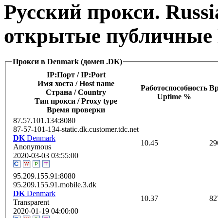
Русский прокси. Russi
открытые публичные 
Прокси в Denmark (домен .DK)
IP:Порт / IP:Port
Имя хоста / Host name
Работоспособность
Вр
Страна / Сountry
Uptime %
Тип прокси / Proxy type
Время проверки
87.57.101.134:8080
87-57-101-134-static.dk.customer.tdc.net
DK
Denmark
10.45
29
Anonymous
2020-03-03 03:55:00
95.209.155.91:8080
95.209.155.91.mobile.3.dk
DK
Denmark
10.37
82
Transparent
2020-01-19 04:00:00