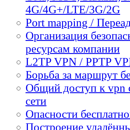
4G/4G+/LTE/3G/2G
Port mapping / Переа
Организация безопас
ресурсам компании
L2TP VPN / PPTP V
Борьба за маршрут б
Общий доступ к vpn 
сети
Опасности бесплатно
Построение удалённы