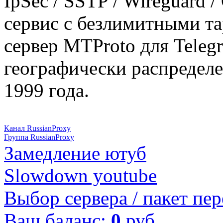
IpSec / SSTP / Wireguard 
сервис с безлимитными т
сервер MTProto для Teleg
географически распределе
1999 года.
Канал RussianProxy
Группа RussianProxy
Замедление ютуб
Slowdown youtube
Выбор сервера / пакет пер
Ваш баланс:
0
руб.