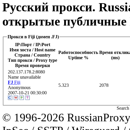
Русский прокси. Russi
открытые публичные 
Прокси в Fiji (домен .FJ)
IP:Порт / IP:Port
Имя хоста / Host name
Работоспособность
Время отклик
Страна / Сountry
Uptime %
(ms)
Тип прокси / Proxy type
Время проверки
202.137.178.2:8080
Name unavailable
FJ
Fiji
5.323
2078
Anonymous
2007-10-21 00:30:00
Search 
© 1996-2026 RussianProxy.