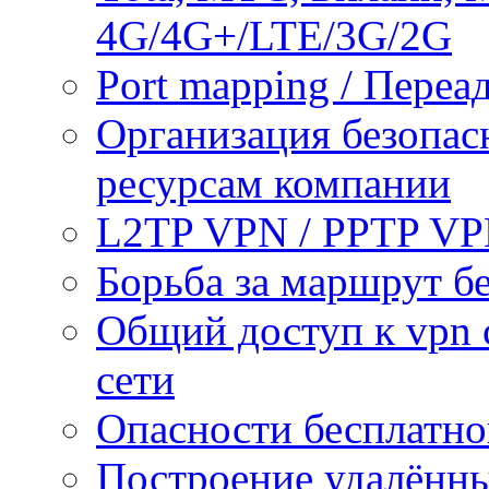
4G/4G+/LTE/3G/2G
Port mapping / Переа
Организация безопас
ресурсам компании
L2TP VPN / PPTP V
Борьба за маршрут б
Общий доступ к vpn 
сети
Опасности бесплатно
Построение удалённы