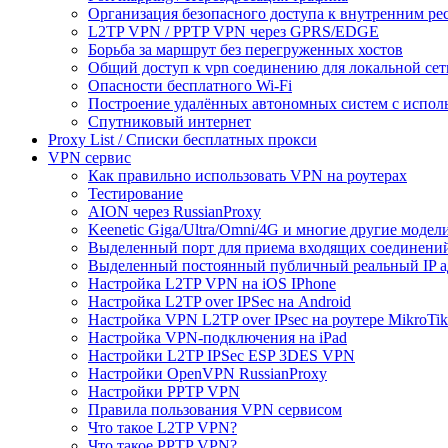
Организация безопасного доступа к внутренним ре
L2TP VPN / PPTP VPN через GPRS/EDGE
Борьба за маршрут без перегруженных хостов
Общий доступ к vpn соединению для локальной сет
Опасности бесплатного Wi-Fi
Построение удалённых автономных систем с испо
Спутниковый интернет
Proxy List / Списки бесплатных прокси
VPN сервис
Как правильно использовать VPN на роутерах
Тестирование
AION через RussianProxy
Keenetic Giga/Ultra/Omni/4G и многие другие модели 
Выделенный порт для приема входящих соединени
Выделенный постоянный публичный реальный IP а
Настройка L2TP VPN на iOS IPhone
Настройка L2TP over IPSec на Android
Настройка VPN L2TP over IPsec на роутере MikroTik
Настройка VPN-подключения на iPad
Настройки L2TP IPSec ESP 3DES VPN
Настройки OpenVPN RussianProxy
Настройки PPTP VPN
Правила пользования VPN сервисом
Что такое L2TP VPN?
Что такое PPTP VPN?