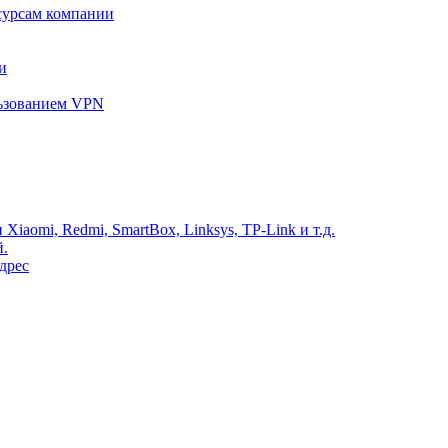
сурсам компании
и
льзованием VPN
Xiaomi, Redmi, SmartBox, Linksys, TP-Link и т.д.
й.
дрес