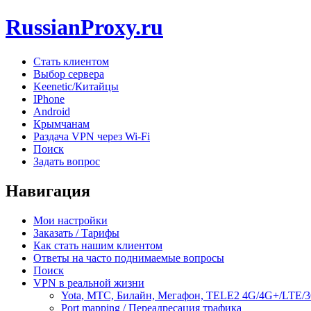
RussianProxy.ru
Стать клиентом
Выбор сервера
Keenetic/Китайцы
IPhone
Android
Крымчанам
Раздача VPN через Wi-Fi
Поиск
Задать вопрос
Навигация
Мои настройки
Заказать / Тарифы
Как стать нашим клиентом
Ответы на часто поднимаемые вопросы
Поиск
VPN в реальной жизни
Yota, МТС, Билайн, Мегафон, TELE2 4G/4G+/LTE/
Port mapping / Переадресация трафика