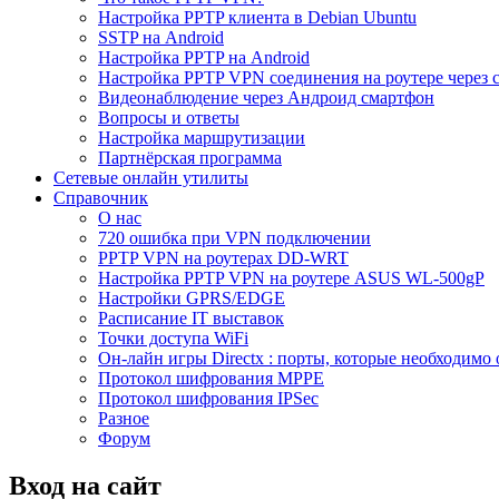
Настройка PPTP клиента в Debian Ubuntu
SSTP на Android
Настройка PPTP на Android
Настройка PPTP VPN соединения на роутере через 
Видеонаблюдение через Андроид смартфон
Вопросы и ответы
Настройка маршрутизации
Партнёрская программа
Сетевые онлайн утилиты
Справочник
О нас
720 ошибка при VPN подключении
PPTP VPN на роутерах DD-WRT
Настройка PPTP VPN на роутере ASUS WL-500gP
Настройки GPRS/EDGE
Расписание IT выставок
Точки доступа WiFi
Он-лайн игры Directx : порты, которые необходимо 
Протокол шифрования MPPE
Протокол шифрования IPSec
Разное
Форум
Вход на сайт