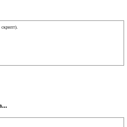
тический скрипт).
...