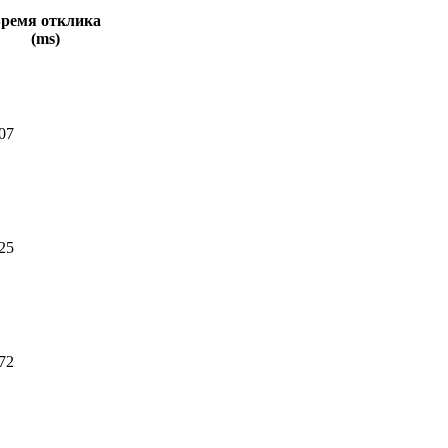
ремя отклика
(ms)
07
25
72