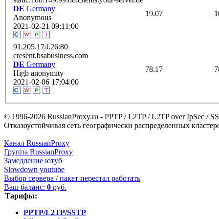
DE
Germany
19.07
1
Anonymous
2021-02-21 09:11:00
91.205.174.26:80
cresent.bsabusiness.com
DE
Germany
78.17
7
High anonymity
2021-02-06 17:04:00
© 1996-2026 RussianProxy.ru - PPTP / L2TP / L2TP over IpSec /
Отказоустойчивая сеть географически распределенных кластеров
Канал RussianProxy
Группа RussianProxy
Замедление ютуб
Slowdown youtube
Выбор сервера / пакет перестал работать
Ваш баланс:
0
руб.
Тарифы:
PPTP/L2TP/SSTP