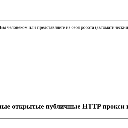
Этот вопрос задается для того, чтобы выяснить, являетесь ли Вы человеком или представляете из себя робота (автома
тные открытые публичные HTTP прокси в