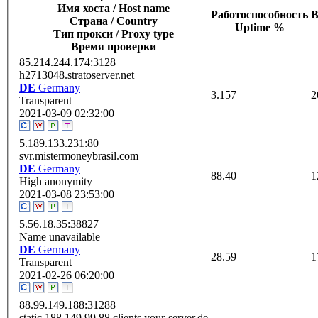
Имя хоста / Host name
Работоспособность
В
Страна / Сountry
Uptime %
Тип прокси / Proxy type
Время проверки
85.214.244.174:3128
h2713048.stratoserver.net
DE
Germany
3.157
2
Transparent
2021-03-09 02:32:00
5.189.133.231:80
svr.mistermoneybrasil.com
DE
Germany
88.40
1
High anonymity
2021-03-08 23:53:00
5.56.18.35:38827
Name unavailable
DE
Germany
28.59
1
Transparent
2021-02-26 06:20:00
88.99.149.188:31288
static.188.149.99.88.clients.your-server.de