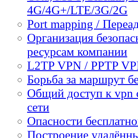
4G/4G+/LTE/3G/2G
Port mapping / Переа
Организация безопас
ресурсам компании
L2TP VPN / PPTP V
Борьба за маршрут б
Общий доступ к vpn 
сети
Опасности бесплатно
Построение удалённы