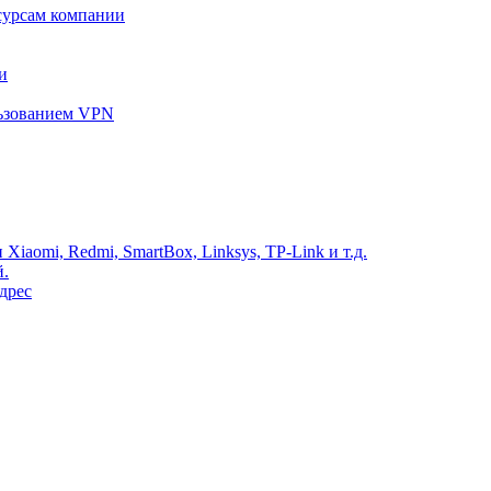
сурсам компании
и
льзованием VPN
Xiaomi, Redmi, SmartBox, Linksys, TP-Link и т.д.
й.
дрес