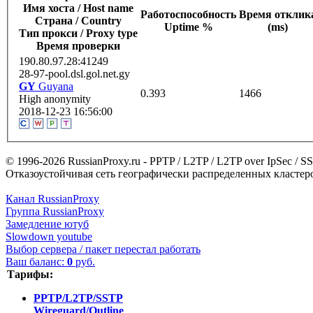
Имя хоста / Host name
Работоспособность
Время отклик
Страна / Сountry
Uptime %
(ms)
Тип прокси / Proxy type
Время проверки
190.80.97.28:41249
28-97-pool.dsl.gol.net.gy
GY
Guyana
0.393
1466
High anonymity
2018-12-23 16:56:00
© 1996-2026 RussianProxy.ru - PPTP / L2TP / L2TP over IpSec /
Отказоустойчивая сеть географически распределенных кластеров
Канал RussianProxy
Группа RussianProxy
Замедление ютуб
Slowdown youtube
Выбор сервера / пакет перестал работать
Ваш баланс:
0
руб.
Тарифы:
PPTP/L2TP/SSTP
Wireguard/Outline