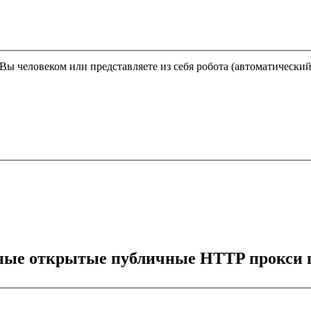
Этот вопрос задается для того, чтобы выяснить, являетесь ли Вы человеком или представляете из себя робота (автома
тные открытые публичные HTTP прокси в