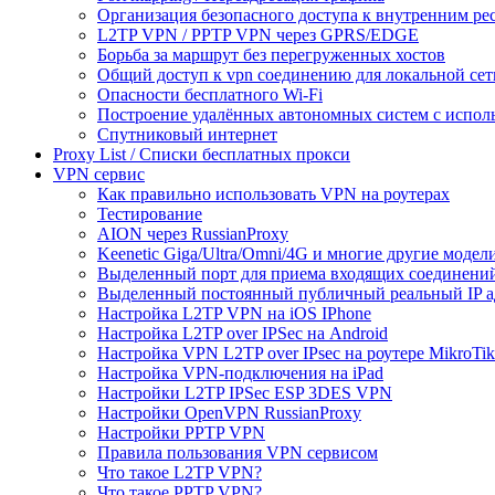
Организация безопасного доступа к внутренним ре
L2TP VPN / PPTP VPN через GPRS/EDGE
Борьба за маршрут без перегруженных хостов
Общий доступ к vpn соединению для локальной сет
Опасности бесплатного Wi-Fi
Построение удалённых автономных систем с испо
Спутниковый интернет
Proxy List / Списки бесплатных прокси
VPN сервис
Как правильно использовать VPN на роутерах
Тестирование
AION через RussianProxy
Keenetic Giga/Ultra/Omni/4G и многие другие модели 
Выделенный порт для приема входящих соединени
Выделенный постоянный публичный реальный IP а
Настройка L2TP VPN на iOS IPhone
Настройка L2TP over IPSec на Android
Настройка VPN L2TP over IPsec на роутере MikroTik
Настройка VPN-подключения на iPad
Настройки L2TP IPSec ESP 3DES VPN
Настройки OpenVPN RussianProxy
Настройки PPTP VPN
Правила пользования VPN сервисом
Что такое L2TP VPN?
Что такое PPTP VPN?