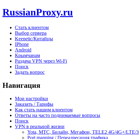
RussianProxy.ru
Стать клиентом
Выбор сервера
Keenetic/Китайцы
IPhone
Android
Крымчанам
Раздача VPN через Wi-Fi
Поиск
Задать вопрос
Навигация
Мои настройки
Заказать / Тарифы
Как стать нашим клиентом
Ответы на часто поднимаемые вопросы
Поиск
VPN в реальной жизни
Yota, МТС, Билайн, Мегафон, TELE2 4G/4G+/LTE/
Port mapping / Переадресация трафика