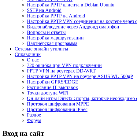
Настройка PPTP клиента в Debian Ubuntu
SSTP на Android
Настройка PPTP на Android
Настройка PPTP VPN соединения на роутере через 
Видеонаблюдение через Андроид смартфон
Вопросы и ответы
Настройка маршрутизации
Партнёрская программа
Сетевые онлайн утилиты
Справочник
О нас
720 ошибка при VPN подключении
PPTP VPN на роутерах DD-WRT
Настройка PPTP VPN на роутере ASUS WL-500gP
Настройки GPRS/EDGE
Расписание IT выставок
Точки доступа WiFi
Он-лайн игры Directx : порты, которые необходимо 
Протокол шифрования MPPE
Протокол шифрования IPSec
Разное
Форум
Вход на сайт