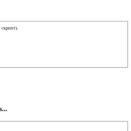
тический скрипт).
...