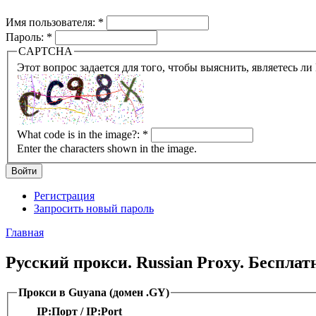
Имя пользователя:
*
Пароль:
*
CAPTCHA
What code is in the image?:
*
Enter the characters shown in the image.
Регистрация
Запросить новый пароль
Главная
Русский прокси. Russian Proxy. Беспла
Прокси в Guyana (домен .GY)
IP:Порт / IP:Port