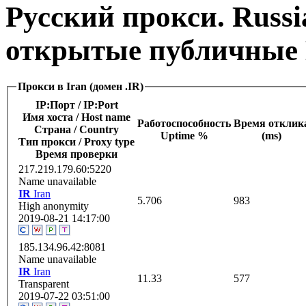
Русский прокси. Russi
открытые публичные 
Прокси в Iran (домен .IR)
IP:Порт / IP:Port
Имя хоста / Host name
Работоспособность
Время отклик
Страна / Сountry
Uptime %
(ms)
Тип прокси / Proxy type
Время проверки
217.219.179.60:5220
Name unavailable
IR
Iran
5.706
983
High anonymity
2019-08-21 14:17:00
185.134.96.42:8081
Name unavailable
IR
Iran
11.33
577
Transparent
2019-07-22 03:51:00