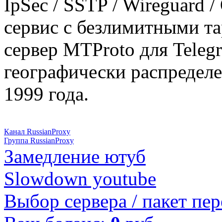
IpSec / SSTP / Wireguard 
сервис с безлимитными т
сервер MTProto для Teleg
географически распределе
1999 года.
Канал RussianProxy
Группа RussianProxy
Замедление ютуб
Slowdown youtube
Выбор сервера / пакет пер