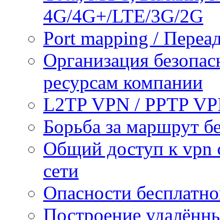
4G/4G+/LTE/3G/2G
Port mapping / Переа
Организация безопас
ресурсам компании
L2TP VPN / PPTP V
Борьба за маршрут б
Общий доступ к vpn 
сети
Опасности бесплатно
Построение удалённы