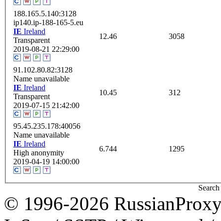
188.165.5.140:3128
ip140.ip-188-165-5.eu
IE
Ireland
12.46
3058
Transparent
2019-08-21 22:29:00
91.102.80.82:3128
Name unavailable
IE
Ireland
10.45
312
Transparent
2019-07-15 21:42:00
95.45.235.178:40056
Name unavailable
IE
Ireland
6.744
1295
High anonymity
2019-04-19 14:00:00
Search 
© 1996-2026 RussianProxy.