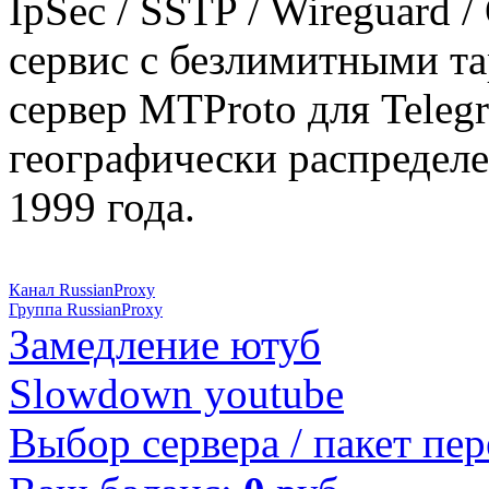
IpSec / SSTP / Wireguard 
сервис с безлимитными т
сервер MTProto для Teleg
географически распределе
1999 года.
Канал RussianProxy
Группа RussianProxy
Замедление ютуб
Slowdown youtube
Выбор сервера / пакет пер