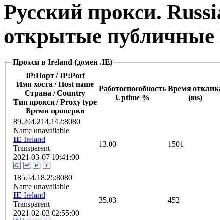
Русский прокси. Russi
открытые публичные 
Прокси в Ireland (домен .IE)
IP:Порт / IP:Port
Имя хоста / Host name
Работоспособность
Время отклик
Страна / Сountry
Uptime %
(ms)
Тип прокси / Proxy type
Время проверки
89.204.214.142:8080
Name unavailable
IE
Ireland
13.00
1501
Transparent
2021-03-07 10:41:00
185.64.18.25:8080
Name unavailable
IE
Ireland
35.03
452
Transparent
2021-02-03 02:55:00