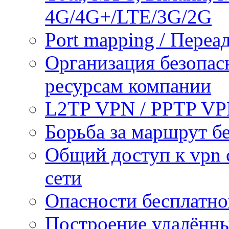
4G/4G+/LTE/3G/2G
Port mapping / Переа
Организация безопас
ресурсам компании
L2TP VPN / PPTP V
Борьба за маршрут б
Общий доступ к vpn 
сети
Опасности бесплатно
Построение удалённы