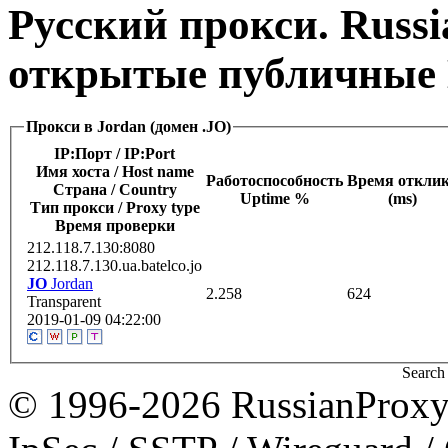
Русский прокси. Russi
открытые публичные 
Прокси в Jordan (домен .JO)
IP:Порт / IP:Port
Имя хоста / Host name
Работоспособность
Время откли
Страна / Сountry
Uptime %
(ms)
Тип прокси / Proxy type
Время проверки
212.118.7.130:8080
212.118.7.130.ua.batelco.jo
JO
Jordan
2.258
624
Transparent
2019-01-09 04:22:00
Search 
© 1996-2026 RussianProxy.