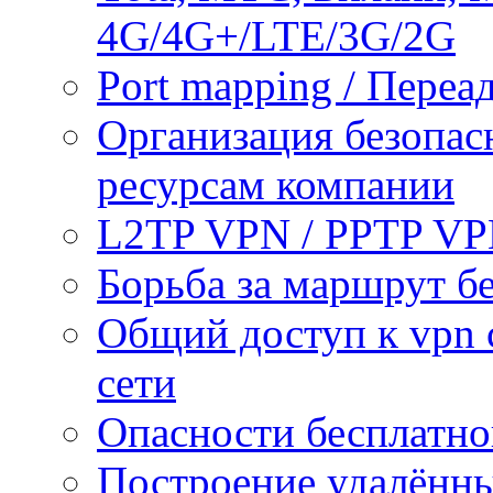
4G/4G+/LTE/3G/2G
Port mapping / Переа
Организация безопас
ресурсам компании
L2TP VPN / PPTP V
Борьба за маршрут б
Общий доступ к vpn 
сети
Опасности бесплатно
Построение удалённы