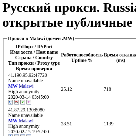
Русский прокси. Russi
открытые публичные 
Прокси в Malawi (домен .MW)
IP:Порт / IP:Port
Имя хоста / Host name
Работоспособность
Время отклик
Страна / Сountry
Uptime %
(ms)
Тип прокси / Proxy type
Время проверки
41.190.95.92:47720
Name unavailable
MW
Malawi
25.12
718
High anonymity
2020-03-14 03:45:00
41.87.29.130:8080
Name unavailable
MW
Malawi
28.51
1139
High anonymity
2020-02-15 19:52:00