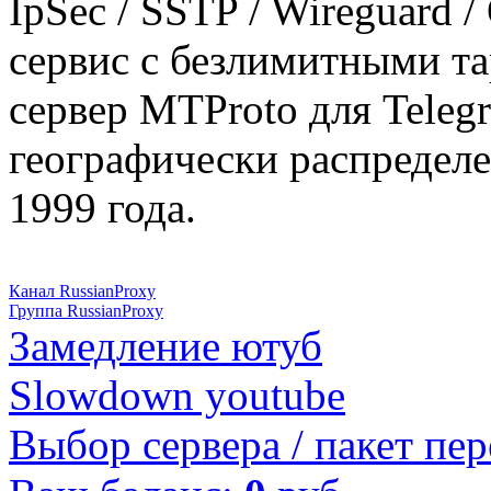
IpSec / SSTP / Wireguard 
сервис с безлимитными т
сервер MTProto для Teleg
географически распределе
1999 года.
Канал RussianProxy
Группа RussianProxy
Замедление ютуб
Slowdown youtube
Выбор сервера / пакет пер