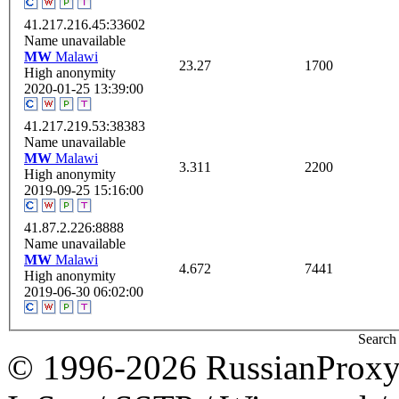
41.217.216.45:33602
Name unavailable
MW
Malawi
23.27
1700
High anonymity
2020-01-25 13:39:00
41.217.219.53:38383
Name unavailable
MW
Malawi
3.311
2200
High anonymity
2019-09-25 15:16:00
41.87.2.226:8888
Name unavailable
MW
Malawi
4.672
7441
High anonymity
2019-06-30 06:02:00
Search 
© 1996-2026 RussianProxy.