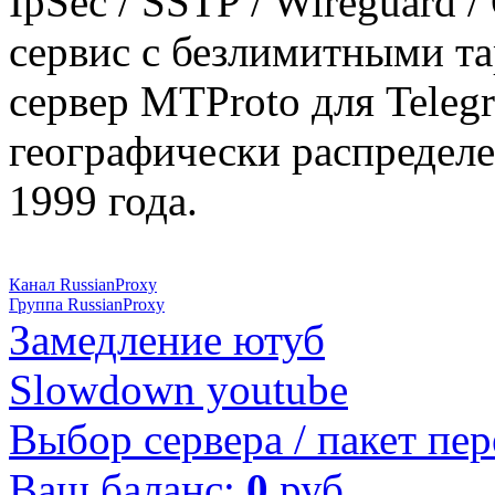
IpSec / SSTP / Wireguard 
сервис с безлимитными т
сервер MTProto для Teleg
географически распределе
1999 года.
Канал RussianProxy
Группа RussianProxy
Замедление ютуб
Slowdown youtube
Выбор сервера / пакет пер
Ваш баланс:
0
руб.