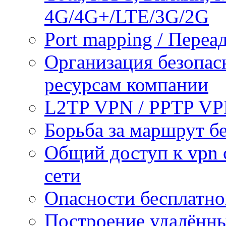
4G/4G+/LTE/3G/2G
Port mapping / Переа
Организация безопас
ресурсам компании
L2TP VPN / PPTP V
Борьба за маршрут б
Общий доступ к vpn 
сети
Опасности бесплатно
Построение удалённы