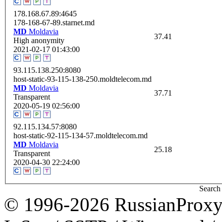
178.168.67.89:4645
178-168-67-89.starnet.md
MD
Moldavia
37.41
High anonymity
2021-02-17 01:43:00
93.115.138.250:8080
host-static-93-115-138-250.moldtelecom.md
MD
Moldavia
37.71
Transparent
2020-05-19 02:56:00
92.115.134.57:8080
host-static-92-115-134-57.moldtelecom.md
MD
Moldavia
25.18
Transparent
2020-04-30 22:24:00
Search 
© 1996-2026 RussianProxy.