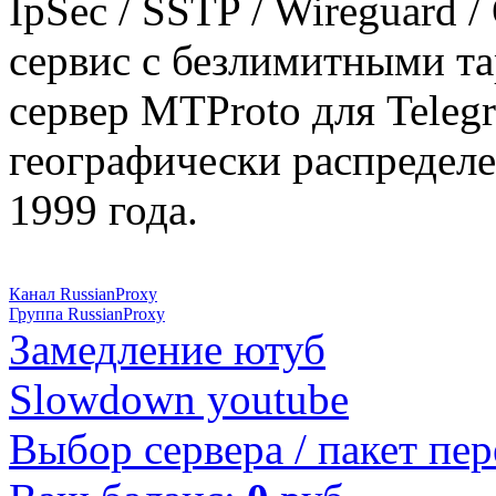
IpSec / SSTP / Wireguard 
сервис с безлимитными т
сервер MTProto для Teleg
географически распределе
1999 года.
Канал RussianProxy
Группа RussianProxy
Замедление ютуб
Slowdown youtube
Выбор сервера / пакет пер