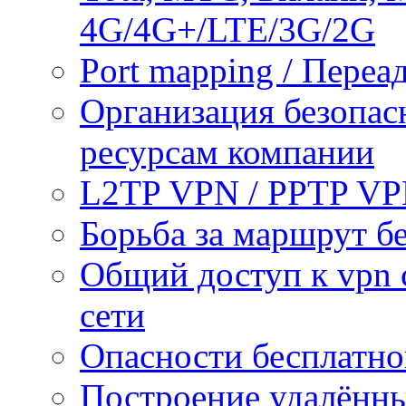
4G/4G+/LTE/3G/2G
Port mapping / Переа
Организация безопас
ресурсам компании
L2TP VPN / PPTP V
Борьба за маршрут б
Общий доступ к vpn 
сети
Опасности бесплатно
Построение удалённы