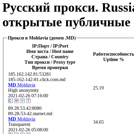
Русский прокси. Russi
открытые публичные 
Прокси в Moldavia (домен .MD)
IP:Порт / IP:Port
Имя хоста / Host name
Работоспособность
Страна / Сountry
Uptime %
Тип прокси / Proxy type
Время проверки
185.162.142.81:53281
185-162-142-81.click.com.md
MD
Moldavia
25.19
High anonymity
2021-02-26 07:16:00
89.28.53.42:8080
89-28-53-42.starnet.md
MD
Moldavia
34.65
Transparent
2021-02-26 05:08:00