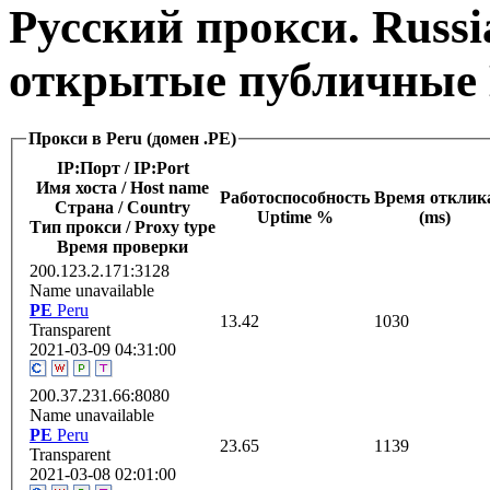
Русский прокси. Russi
открытые публичные 
Прокси в Peru (домен .PE)
IP:Порт / IP:Port
Имя хоста / Host name
Работоспособность
Время отклик
Страна / Сountry
Uptime %
(ms)
Тип прокси / Proxy type
Время проверки
200.123.2.171:3128
Name unavailable
PE
Peru
13.42
1030
Transparent
2021-03-09 04:31:00
200.37.231.66:8080
Name unavailable
PE
Peru
23.65
1139
Transparent
2021-03-08 02:01:00