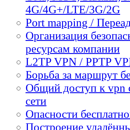
4G/4G+/LTE/3G/2G
Port mapping / Переа
Организация безопас
ресурсам компании
L2TP VPN / PPTP V
Борьба за маршрут б
Общий доступ к vpn 
сети
Опасности бесплатно
Построение удалённы