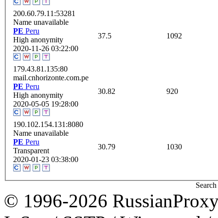
200.60.79.11:53281
Name unavailable
PE
Peru
37.5
1092
High anonymity
2020-11-26 03:22:00
179.43.81.135:80
mail.cnhorizonte.com.pe
PE
Peru
30.82
920
High anonymity
2020-05-05 19:28:00
190.102.154.131:8080
Name unavailable
PE
Peru
30.79
1030
Transparent
2020-01-23 03:38:00
Search 
© 1996-2026 RussianProxy.