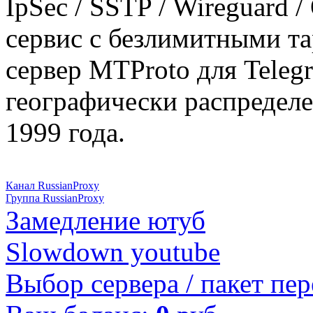
IpSec / SSTP / Wireguard 
сервис с безлимитными т
сервер MTProto для Teleg
географически распределе
1999 года.
Канал RussianProxy
Группа RussianProxy
Замедление ютуб
Slowdown youtube
Выбор сервера / пакет пер