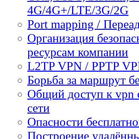
4G/4G+/LTE/3G/2G
Port mapping / Переа
Организация безопас
ресурсам компании
L2TP VPN / PPTP V
Борьба за маршрут б
Общий доступ к vpn 
сети
Опасности бесплатно
Построение удалённы