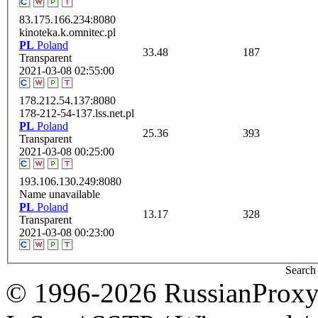
83.175.166.234:8080
kinoteka.k.omnitec.pl
PL
Poland
33.48
187
Transparent
2021-03-08 02:55:00
178.212.54.137:8080
178-212-54-137.lss.net.pl
PL
Poland
25.36
393
Transparent
2021-03-08 00:25:00
193.106.130.249:8080
Name unavailable
PL
Poland
13.17
328
Transparent
2021-03-08 00:23:00
Search 
© 1996-2026 RussianProxy.