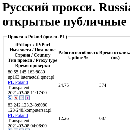
Русский прокси. Russi
открытые публичные 
Прокси в Poland (домен .PL)
IP:Порт / IP:Port
Имя хоста / Host name
Работоспособность
Время отклик
Страна / Сountry
Uptime %
(ms)
Тип прокси / Proxy type
Время проверки
80.55.145.163:8080
up163.internetdsl.tpnet.pl
PL
Poland
24.75
374
Transparent
2021-03-08 11:17:00
83.242.123.248:8080
123-248.komputersat.pl
PL
Poland
12.26
687
Transparent
2021-03-08 04:06:00