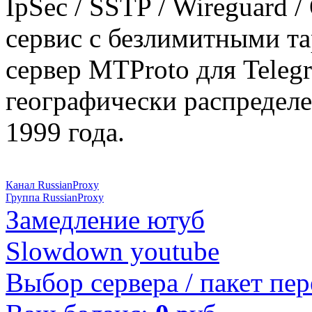
IpSec / SSTP / Wireguard 
сервис с безлимитными т
сервер MTProto для Teleg
географически распределе
1999 года.
Канал RussianProxy
Группа RussianProxy
Замедление ютуб
Slowdown youtube
Выбор сервера / пакет пер