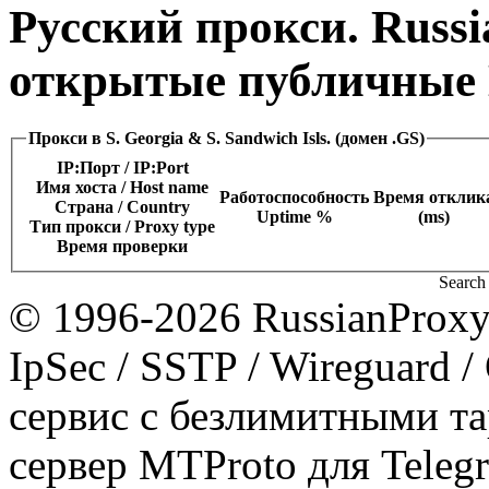
Русский прокси. Russi
открытые публичные 
Прокси в S. Georgia & S. Sandwich Isls. (домен .GS)
IP:Порт / IP:Port
Имя хоста / Host name
Работоспособность
Время отклик
Страна / Сountry
Uptime %
(ms)
Тип прокси / Proxy type
Время проверки
Search 
© 1996-2026 RussianProxy.
IpSec / SSTP / Wireguard 
сервис с безлимитными т
сервер MTProto для Teleg