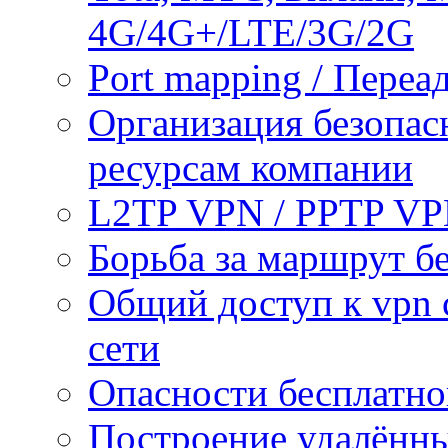
4G/4G+/LTE/3G/2G
Port mapping / Переа
Организация безопас
ресурсам компании
L2TP VPN / PPTP V
Борьба за маршрут б
Общий доступ к vpn 
сети
Опасности бесплатно
Построение удалённы