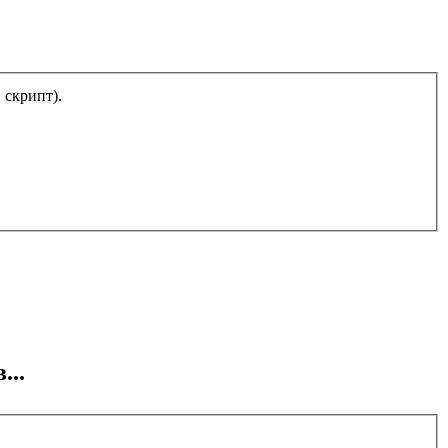
тический скрипт).
...