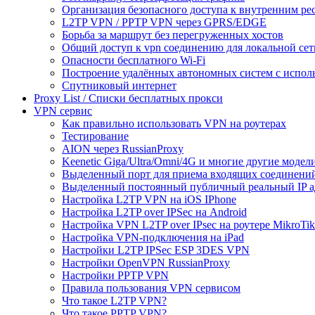
Организация безопасного доступа к внутренним ре
L2TP VPN / PPTP VPN через GPRS/EDGE
Борьба за маршрут без перегруженных хостов
Общий доступ к vpn соединению для локальной сет
Опасности бесплатного Wi-Fi
Построение удалённых автономных систем с испо
Спутниковый интернет
Proxy List / Списки бесплатных прокси
VPN сервис
Как правильно использовать VPN на роутерах
Тестирование
AION через RussianProxy
Keenetic Giga/Ultra/Omni/4G и многие другие модели 
Выделенный порт для приема входящих соединени
Выделенный постоянный публичный реальный IP а
Настройка L2TP VPN на iOS IPhone
Настройка L2TP over IPSec на Android
Настройка VPN L2TP over IPsec на роутере MikroTik
Настройка VPN-подключения на iPad
Настройки L2TP IPSec ESP 3DES VPN
Настройки OpenVPN RussianProxy
Настройки PPTP VPN
Правила пользования VPN сервисом
Что такое L2TP VPN?
Что такое PPTP VPN?