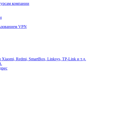
сурсам компании
и
льзованием VPN
Xiaomi, Redmi, SmartBox, Linksys, TP-Link и т.д.
й.
дрес