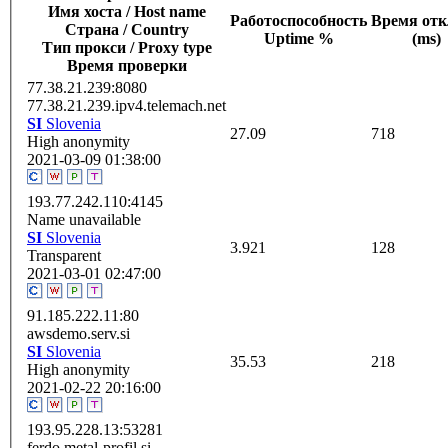
Имя хоста / Host name
Работоспособность
Время отк
Страна / Сountry
Uptime %
(ms)
Тип прокси / Proxy type
Время проверки
77.38.21.239:8080
77.38.21.239.ipv4.telemach.net
SI
Slovenia
27.09
718
High anonymity
2021-03-09 01:38:00
193.77.242.110:4145
Name unavailable
SI
Slovenia
3.921
128
Transparent
2021-03-01 02:47:00
91.185.222.11:80
awsdemo.serv.si
SI
Slovenia
35.53
218
High anonymity
2021-02-22 20:16:00
193.95.228.13:53281
ferdo.metal-profil.si