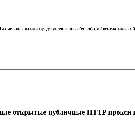
Этот вопрос задается для того, чтобы выяснить, являетесь ли Вы человеком или представляете из себя робота (автома
тные открытые публичные HTTP прокси в