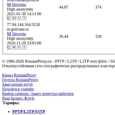
SI
Slovenia
44.87
374
High anonymity
2021-01-30 14:11:00
77.94.144.164:3128
m.goricane.si
SI
Slovenia
30.44
328
High anonymity
2020-11-29 23:01:00
© 1996-2026 RussianProxy.ru - PPTP / L2TP / L2TP over IpSec /
Отказоустойчивая сеть географически распределенных кластеров
Канал RussianProxy
Группа RussianProxy
Замедление ютуб
Slowdown youtube
Выбор сервера / пакет перестал работать
Ваш баланс:
0
руб.
Тарифы:
PPTP/L2TP/SSTP