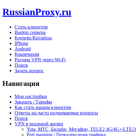
RussianProxy.ru
Стать клиентом
Выбор сервера
Keenetic/Китайцы
IPhone
Android
Крымчанам
Раздача VPN через Wi-Fi
Поиск
Задать вопрос
Навигация
Мои настройки
Заказать / Тарифы
Как стать нашим клиентом
Ответы на часто поднимаемые вопросы
Поиск
VPN в реальной жизни
Yota, МТС, Билайн, Мегафон, TELE2 4G/4G+/LTE/
Port mapping / Переадресация трафика