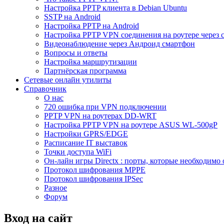
Настройка PPTP клиента в Debian Ubuntu
SSTP на Android
Настройка PPTP на Android
Настройка PPTP VPN соединения на роутере через 
Видеонаблюдение через Андроид смартфон
Вопросы и ответы
Настройка маршрутизации
Партнёрская программа
Сетевые онлайн утилиты
Справочник
О нас
720 ошибка при VPN подключении
PPTP VPN на роутерах DD-WRT
Настройка PPTP VPN на роутере ASUS WL-500gP
Настройки GPRS/EDGE
Расписание IT выставок
Точки доступа WiFi
Он-лайн игры Directx : порты, которые необходимо 
Протокол шифрования MPPE
Протокол шифрования IPSec
Разное
Форум
Вход на сайт