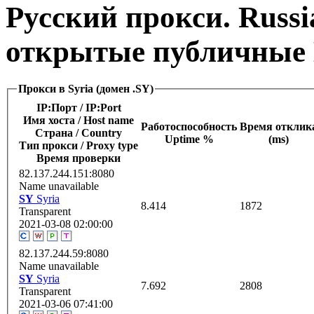
Русский прокси. Russi
открытые публичные 
Прокси в Syria (домен .SY)
IP:Порт / IP:Port
Имя хоста / Host name
Работоспособность
Время отклик
Страна / Сountry
Uptime %
(ms)
Тип прокси / Proxy type
Время проверки
82.137.244.151:8080
Name unavailable
SY
Syria
8.414
1872
Transparent
2021-03-08 02:00:00
82.137.244.59:8080
Name unavailable
SY
Syria
7.692
2808
Transparent
2021-03-06 07:41:00