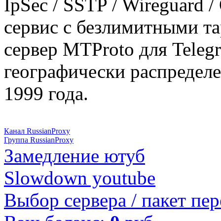
IpSec / SSTP / Wireguard 
сервис с безлимитными т
сервер MTProto для Teleg
географически распределе
1999 года.
Канал RussianProxy
Группа RussianProxy
Замедление ютуб
Slowdown youtube
Выбор сервера / пакет пер