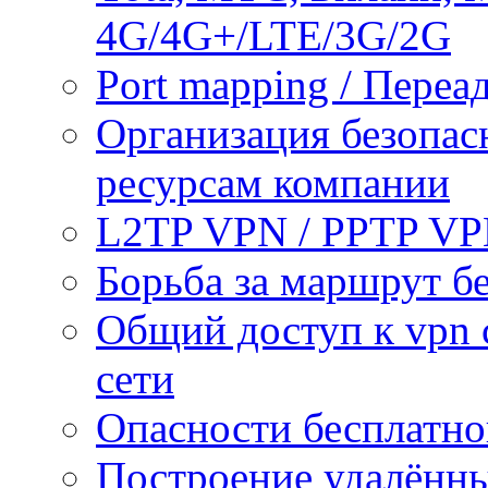
4G/4G+/LTE/3G/2G
Port mapping / Переа
Организация безопас
ресурсам компании
L2TP VPN / PPTP V
Борьба за маршрут б
Общий доступ к vpn 
сети
Опасности бесплатно
Построение удалённы