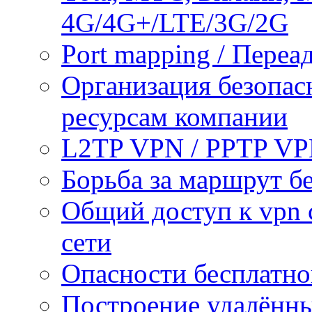
4G/4G+/LTE/3G/2G
Port mapping / Переа
Организация безопас
ресурсам компании
L2TP VPN / PPTP V
Борьба за маршрут б
Общий доступ к vpn 
сети
Опасности бесплатно
Построение удалённы