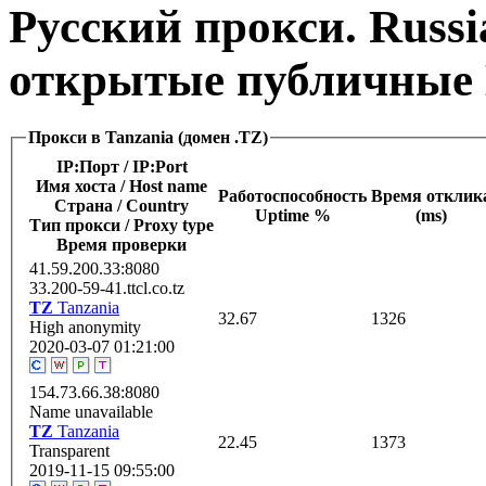
Русский прокси. Russi
открытые публичные 
Прокси в Tanzania (домен .TZ)
IP:Порт / IP:Port
Имя хоста / Host name
Работоспособность
Время отклик
Страна / Сountry
Uptime %
(ms)
Тип прокси / Proxy type
Время проверки
41.59.200.33:8080
33.200-59-41.ttcl.co.tz
TZ
Tanzania
32.67
1326
High anonymity
2020-03-07 01:21:00
154.73.66.38:8080
Name unavailable
TZ
Tanzania
22.45
1373
Transparent
2019-11-15 09:55:00