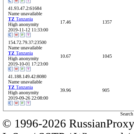
41.93.47.2:61684
Name unavailable
TZ
Tanzania
17.46
1357
High anonymity
2019-11-12 11:33:00
154.72.79.37:23500
Name unavailable
TZ
Tanzania
10.67
1045
High anonymity
2019-10-01 17:23:00
41.188.149.42:8080
Name unavailable
TZ
Tanzania
39.96
905
High anonymity
2019-09-26 22:08:00
Search 
© 1996-2026 RussianProxy.