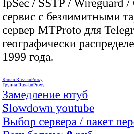
IpSec / SSTP / Wireguard 
сервис с безлимитными т
сервер MTProto для Teleg
географически распределе
1999 года.
Канал RussianProxy
Группа RussianProxy
Замедление ютуб
Slowdown youtube
Выбор сервера / пакет пер