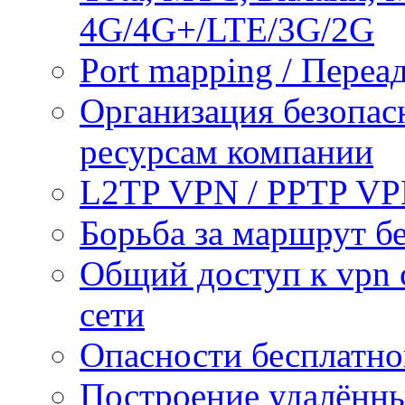
4G/4G+/LTE/3G/2G
Port mapping / Переа
Организация безопас
ресурсам компании
L2TP VPN / PPTP V
Борьба за маршрут б
Общий доступ к vpn 
сети
Опасности бесплатно
Построение удалённы