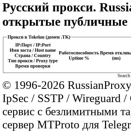
Русский прокси. Russi
открытые публичные 
Прокси в Tokelau (домен .TK)
IP:Порт / IP:Port
Имя хоста / Host name
Работоспособность
Время отклик
Страна / Сountry
Uptime %
(ms)
Тип прокси / Proxy type
Время проверки
Search 
© 1996-2026 RussianProxy.
IpSec / SSTP / Wireguard 
сервис с безлимитными т
сервер MTProto для Teleg