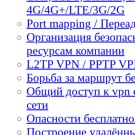
4G/4G+/LTE/3G/2G
Port mapping / Переа
Организация безопас
ресурсам компании
L2TP VPN / PPTP V
Борьба за маршрут б
Общий доступ к vpn 
сети
Опасности бесплатно
Построение удалённы