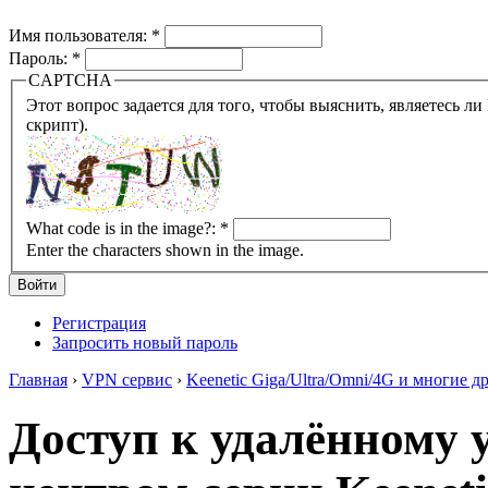
Имя пользователя:
*
Пароль:
*
CAPTCHA
Этот вопрос задается для того, чтобы выяснить, являетесь ли Вы человеком или представляете из себя робота (автомат
скрипт).
What code is in the image?:
*
Enter the characters shown in the image.
Регистрация
Запросить новый пароль
Главная
›
VPN сервис
›
Keenetic Giga/Ultra/Omni/4G и многие др
Доступ к удалённому 