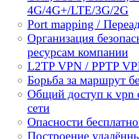
4G/4G+/LTE/3G/2G
Port mapping / Переа
Организация безопас
ресурсам компании
L2TP VPN / PPTP V
Борьба за маршрут б
Общий доступ к vpn 
сети
Опасности бесплатно
Построение удалённы