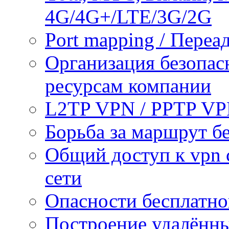
4G/4G+/LTE/3G/2G
Port mapping / Переа
Организация безопас
ресурсам компании
L2TP VPN / PPTP V
Борьба за маршрут б
Общий доступ к vpn 
сети
Опасности бесплатно
Построение удалённы