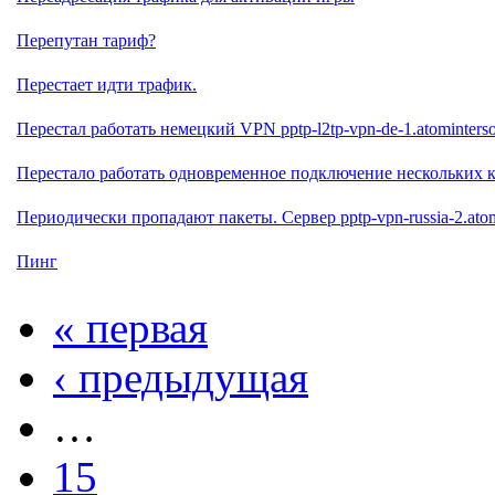
Перепутан тариф?
Перестает идти трафик.
Перестал работать немецкий VPN pptp-l2tp-vpn-de-1.atominterso
Перестало работать одновременное подключение нескольких 
Периодически пропадают пакеты. Сервер pptp-vpn-russia-2.atom
Пинг
« первая
‹ предыдущая
…
15