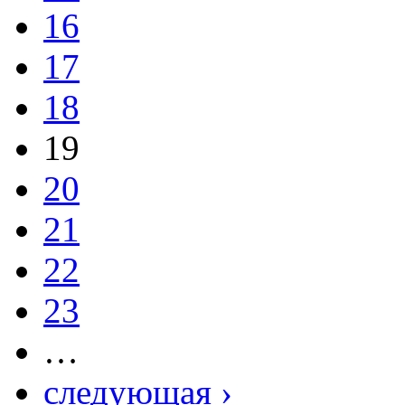
16
17
18
19
20
21
22
23
…
следующая ›