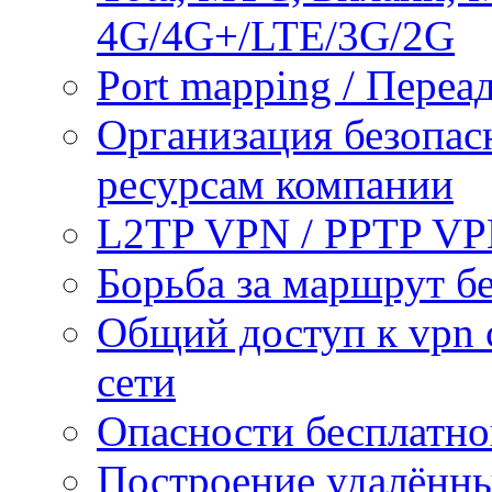
4G/4G+/LTE/3G/2G
Port mapping / Переа
Организация безопас
ресурсам компании
L2TP VPN / PPTP V
Борьба за маршрут б
Общий доступ к vpn 
сети
Опасности бесплатно
Построение удалённы