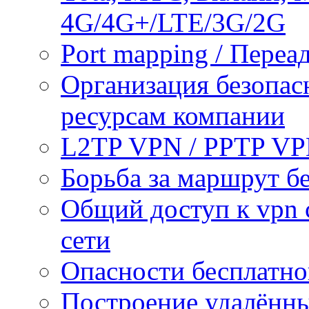
4G/4G+/LTE/3G/2G
Port mapping / Переа
Организация безопас
ресурсам компании
L2TP VPN / PPTP V
Борьба за маршрут б
Общий доступ к vpn 
сети
Опасности бесплатно
Построение удалённы