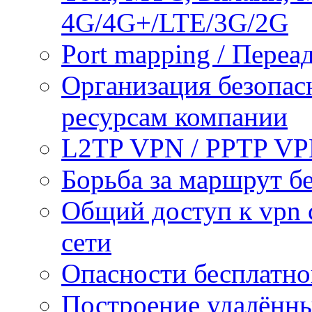
4G/4G+/LTE/3G/2G
Port mapping / Переа
Организация безопас
ресурсам компании
L2TP VPN / PPTP V
Борьба за маршрут б
Общий доступ к vpn 
сети
Опасности бесплатно
Построение удалённы