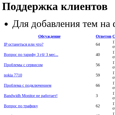
Поддержка клиентов
Для добавления тем н
Обсуждение
Ответов
С
1
IP останеться или что?
64
о
1
Вопрос по тарифу 3 гб/ 3 мес...
40
о
1
Проблемы с сервисом
56
о
1
nokia 7710
59
о
1
Проблема с подключением
66
о
1
Bandwidh Monitor не работает!
3
о
1
Вопрос по трафику
62
о
1