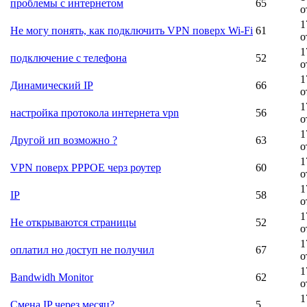
проблемы с интернетом
65
о
1
Не могу понять, как подключить VPN поверх Wi-Fi
61
о
1
подключение с телефона
52
о
1
Динамический IP
66
о
1
настройка протокола интернета vpn
56
о
1
Другой ип возможно ?
63
о
1
VPN поверх РРРОЕ черз роутер
60
о
1
IP
58
о
1
Не открываются страницы
52
о
1
оплатил но доступ не получил
67
о
1
Bandwidh Monitor
62
о
1
Смена IP через месяц?
5