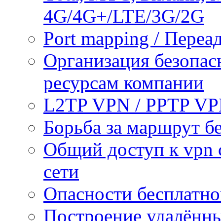
4G/4G+/LTE/3G/2G
Port mapping / Переа
Организация безопас
ресурсам компании
L2TP VPN / PPTP V
Борьба за маршрут б
Общий доступ к vpn 
сети
Опасности бесплатно
Построение удалённы