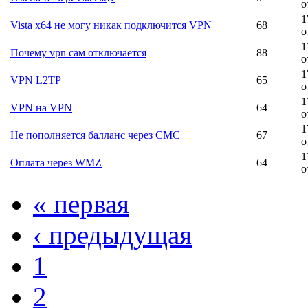
о
1
Vista x64 не могу никак подключится VPN
68
о
1
Почему vpn сам отключается
88
о
1
VPN L2TP
65
о
1
VPN на VPN
64
о
1
Не пополняется балланс через СМС
67
о
1
Оплата через WMZ
64
о
« первая
‹ предыдущая
1
2