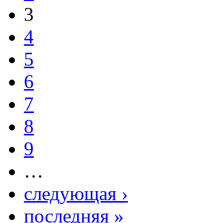
3
4
5
6
7
8
9
…
следующая ›
последняя »