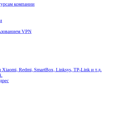
сурсам компании
и
льзованием VPN
Xiaomi, Redmi, SmartBox, Linksys, TP-Link и т.д.
й.
дрес