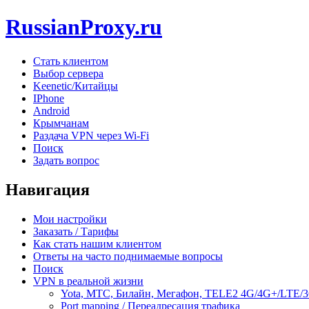
RussianProxy.ru
Стать клиентом
Выбор сервера
Keenetic/Китайцы
IPhone
Android
Крымчанам
Раздача VPN через Wi-Fi
Поиск
Задать вопрос
Навигация
Мои настройки
Заказать / Тарифы
Как стать нашим клиентом
Ответы на часто поднимаемые вопросы
Поиск
VPN в реальной жизни
Yota, МТС, Билайн, Мегафон, TELE2 4G/4G+/LTE/
Port mapping / Переадресация трафика