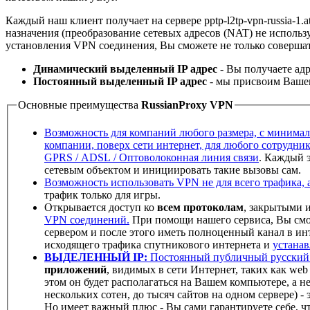
Каждый наш клиент получает на сервере pptp-l2tp-vpn-russia-1
назначения (преобразование сетевых адресов (NAT) не использ
установления VPN соединения, Вы сможете не только совершат
Динамический выделенный IP адрес
- Вы получаете адр
Постоянный выделенный IP адрес
- мы присвоим Вашем
Основные преимущества
RussianProxy VPN
Возможность для компаний любого размера, с минимал
компании, поверх сети интернет, для любого сотрудник
GPRS / ADSL / Оптоволоконная линия связи
. Каждый 
сетевым объектом и инициировать такие вызовы сам.
Возможность использовать VPN не для всего трафика, а
трафик только для игры.
Открывается доступ ко
всем протоколам
, закрытыми 
VPN соединений.
При помощи нашего сервиса, Вы смож
сервером и после этого иметь полноценный канал в ин
исходящего трафика спутникового интернета и
устанав
ВЫДЕЛЕННЫЙ IP:
Постоянный публичный русский I
приложений
, видимых в сети Интернет, таких как web 
этом он будет располагаться на Вашем компьютере, а не
нескольких сотен, до тысяч сайтов на одном сервере) -
Но имеет важный плюс - Вы сами гарантируете себе, ч