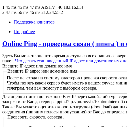
1 45 ms 45 ms 47 ms AISHV [46.183.162.3]
2 47 ms 56 ms 46 ms 212.24.55.2
Поддержка клиентов
Подробнее
Online Ping - проверка связи ( пинга ) 
Здесь Вы можете оценить время доступа со всех наших серверо
пакет.
Что делать если введенный IP адрес или доменное имя н
Введите IP адрес или доменное имя
Введите IP адрес или доменное имя
После перехода на систему кластеров проверка скорости откл
Чтобы понять какой сервер будет иметь в вашем случае мин
телеграм, там вам помогут с выбором сервера.
Для оценки пинга до нужного Вам IP через какой-либо vpn серв
задержки от Вас до сервера pptp-l2tp-vpn-russia-10.atominterso
Также Вы можете оценить скорость загрузки (download) данных
соединения (ширину полосы пропускания) от Вас до определен
Проверить скорость сервера ...