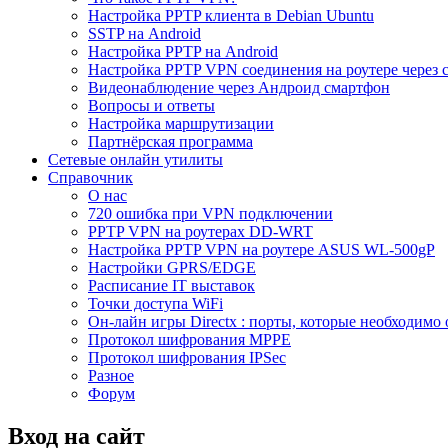
Настройка PPTP клиента в Debian Ubuntu
SSTP на Android
Настройка PPTP на Android
Настройка PPTP VPN соединения на роутере через 
Видеонаблюдение через Андроид смартфон
Вопросы и ответы
Настройка маршрутизации
Партнёрская программа
Сетевые онлайн утилиты
Справочник
О нас
720 ошибка при VPN подключении
PPTP VPN на роутерах DD-WRT
Настройка PPTP VPN на роутере ASUS WL-500gP
Настройки GPRS/EDGE
Расписание IT выставок
Точки доступа WiFi
Он-лайн игры Directx : порты, которые необходимо 
Протокол шифрования MPPE
Протокол шифрования IPSec
Разное
Форум
Вход на сайт