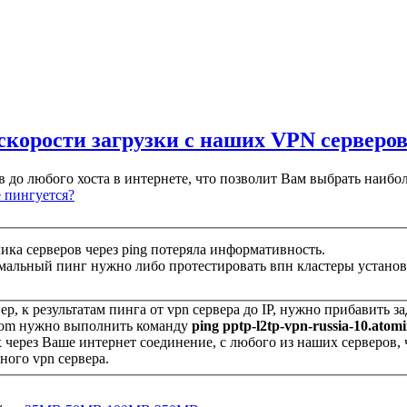
и скорости загрузки с наших VPN серверо
в до любого хоста в интернете, что позволит Вам выбрать наиб
е пингуется?
ика серверов через ping потеряла информативность.
имальный пинг нужно либо протестировать впн кластеры установи
ер, к результатам пинга от vpn сервера до IP, нужно прибавить з
ft.com нужно выполнить команду
ping pptp-l2tp-vpn-russia-10.atomi
 через Ваше интернет соединение, с любого из наших серверов,
ного vpn сервера.