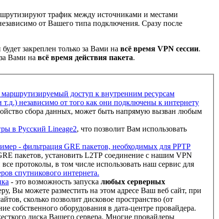
 маршрутизируют трафик между источниками и местами
 независимо от Вашего типа подключения. Сразу после
 будет закреплен только за Вами на
всё время VPN сессии
.
 за Вами на
всё время действия пакета
.
и маршрутизируемый доступ к внутренним ресурсам
и т.д.) независимо от того как они подключены к интернету
тройство сбора данных, может быть напрямую вызван любым
гры в Русский Lineage2
, что позволит Вам использовать
имер - фильтрация GRE пакетов, необходимых для PPTP
 GRE пакетов, установить L2TP соединение с нашим VPN
все протоколы, в том числе использовать наш сервис для
ров спутникового интернета.
ика
- это возможность запуска
любых серверных
еру, Вы можете разместить на этом адресе Ваш веб сайт, при
айтов, сколько позволит дисковое пространство (от
ение собственного оборудования в дата-центре провайдера.
жесткого диска Вашего сервера. Многие провайдеры