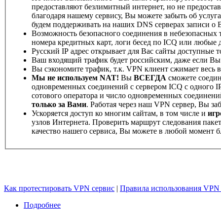
предоставляют безлимитный интернет, но не предост
благодаря нашему сервису, Вы можете забыть об услуга
будем поддерживать на наших DNS серверах записи о
Возможность безопасного соединения в небезопасных то
номера кредитных карт, логи бесед по ICQ или любые 
Русский IP адрес открывает для Вас сайты доступные то
Ваш входящий трафик будет российским, даже если Вы
Вы сэкономите трафик, т.к. VPN клиент сжимает весь 
Мы не используем NAT!
Вы
ВСЕГДА
сможете соедин
одновременных соединений с сервером ICQ с одного IP 
сотового оператора и число одновременных соединений 
только за Вами
. Работая через наш VPN сервер, Вы заб
Ускоряется доступ ко многим сайтам, в том числе и
игр
узлов Интернета. Проверить маршрут следования пакето
качество нашего сервиса, Вы можете в любой момент 
Как протестировать VPN сервис
|
Правила использования VPN 
Подробнее