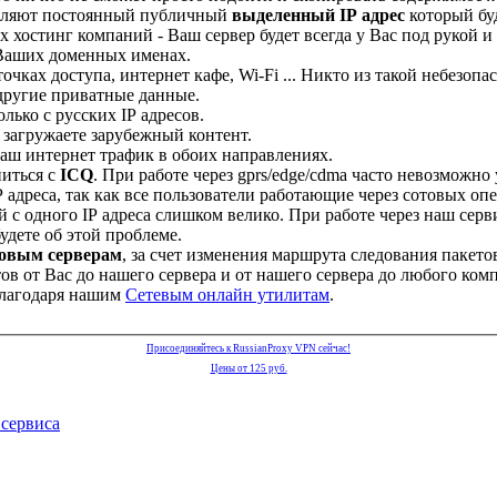
авляют постоянный публичный
выделенный IP адрес
который буд
х хостинг компаний - Ваш сервер будет всегда у Вас под рукой и
 Ваших доменных именах.
чках доступа, интернет кафе, Wi-Fi ... Никто из такой небезоп
другие приватные данные.
лько с русских IР адресов.
 загружаете зарубежный контент.
ваш интернет трафик в обоих направлениях.
иться с
ICQ
. При работе через gprs/edge/cdma часто невозможн
адреса, так как все пользователи работающие через сотовых оп
с одного IP адреса слишком велико. При работе через наш серв
удете об этой проблеме.
овым серверам
, за счет изменения маршрута следования пакет
в от Вас до нашего сервера и от нашего сервера до любого комп
благодаря нашим
Сетевым онлайн утилитам
.
Присоединяйтесь к RussianProxy VPN сейчас!
Цены от 125 руб.
сервиса