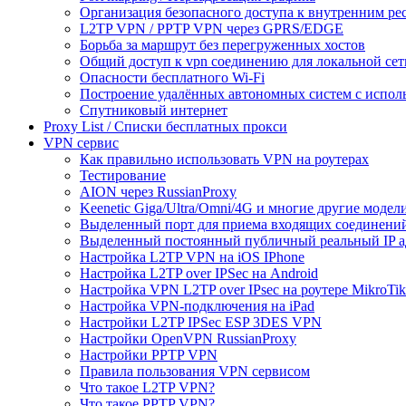
Организация безопасного доступа к внутренним ре
L2TP VPN / PPTP VPN через GPRS/EDGE
Борьба за маршрут без перегруженных хостов
Общий доступ к vpn соединению для локальной сет
Опасности бесплатного Wi-Fi
Построение удалённых автономных систем с испо
Спутниковый интернет
Proxy List / Списки бесплатных прокси
VPN сервис
Как правильно использовать VPN на роутерах
Тестирование
AION через RussianProxy
Keenetic Giga/Ultra/Omni/4G и многие другие модели 
Выделенный порт для приема входящих соединени
Выделенный постоянный публичный реальный IP а
Настройка L2TP VPN на iOS IPhone
Настройка L2TP over IPSec на Android
Настройка VPN L2TP over IPsec на роутере MikroTik
Настройка VPN-подключения на iPad
Настройки L2TP IPSec ESP 3DES VPN
Настройки OpenVPN RussianProxy
Настройки PPTP VPN
Правила пользования VPN сервисом
Что такое L2TP VPN?
Что такое PPTP VPN?