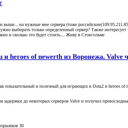
г
 и выше... на нужные мне сервера (тоже российские(109.95.211.8
нужно выбирать только определенный сервер? Также интересует т
но и сколько это будет стоить.... Живу в Стокгольме
ru и heroes of newerth из Воронежа. Valve
 показательный и полезный для играющих в Dota2 и heroes of n
 задержки до некоторых серверов Valve и получил превосходный 
 прыжков 30