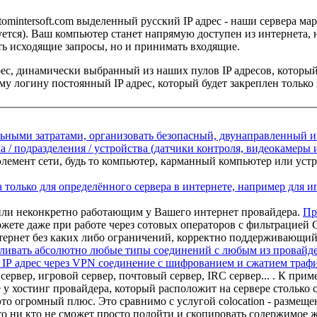
.atomintersoft.com выделенный русский IP адрес - наши сервера
уется). Ваш компьютер станет напрямую доступен из интернета,
ь исходящие запросы, но и принимать входящие.
ес, динамически выбранный из наших пулов IP адресов, который
у логину постоянный IP адрес, который будет закреплен только
ьными затратами, организовать безопасный, двунаправленный 
а / подразделения / устройства (датчики контроля, видеокамеры 
элемент сети, будь то компьютер, карманный компьютер или ус
 только для определённого сервера в интернете, например для и
или неконкретно работающим у Вашего интернет провайдера.
Пр
ете даже при работе через сотовых операторов с фильтрацией
тернет без каких либо ограничений, корректно поддерживающий 
ливать абсолютно любые типы соединений с любым из провайде
P адрес через VPN соединение с шифрованием и сжатием траф
сервер, игровой сервер, почтовый сервер, IRC сервер... . К прим
 у хостинг провайдера, который расположит на сервере столько с
 это огромный плюс. Это сравнимо с услугой colocation - размещ
то ни кто не сможет просто подойти и скопировать содержимое 