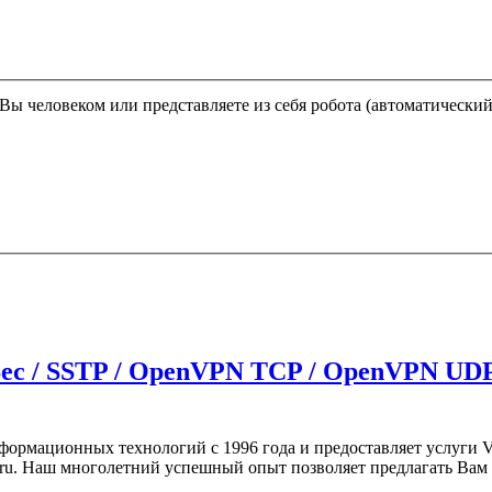
Этот вопрос задается для того, чтобы выяснить, являетесь ли Вы человеком или представляете из себя робота (автома
ec / SSTP / OpenVPN TCP / OpenVPN UDP 
формационных технологий с 1996 года и предоставляет услуги V
.ru. Наш многолетний успешный опыт позволяет предлагать Вам 