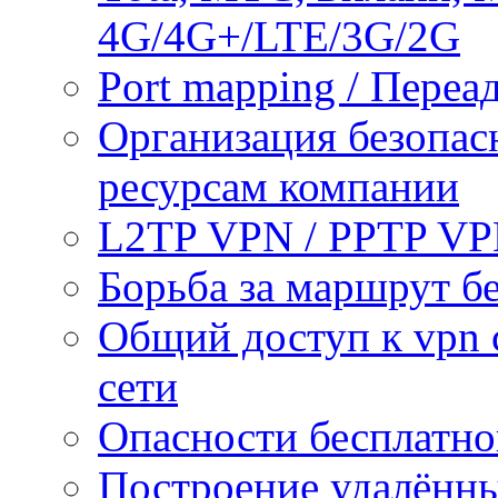
4G/4G+/LTE/3G/2G
Port mapping / Переа
Организация безопас
ресурсам компании
L2TP VPN / PPTP V
Борьба за маршрут б
Общий доступ к vpn 
сети
Опасности бесплатно
Построение удалённы