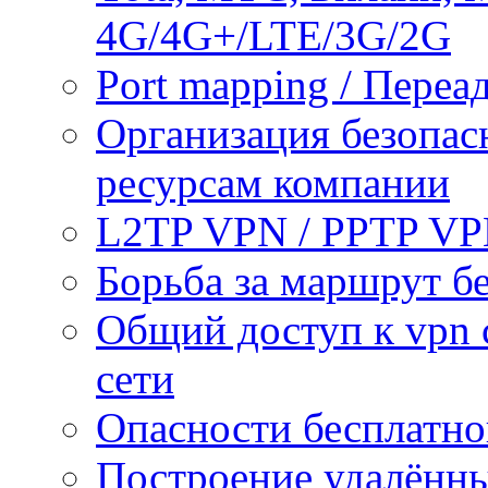
4G/4G+/LTE/3G/2G
Port mapping / Переа
Организация безопас
ресурсам компании
L2TP VPN / PPTP V
Борьба за маршрут б
Общий доступ к vpn 
сети
Опасности бесплатно
Построение удалённы