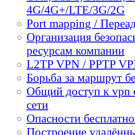
4G/4G+/LTE/3G/2G
Port mapping / Переа
Организация безопас
ресурсам компании
L2TP VPN / PPTP V
Борьба за маршрут б
Общий доступ к vpn 
сети
Опасности бесплатно
Построение удалённы