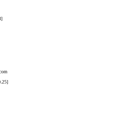
8]
.com
0.25]