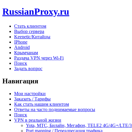
RussianProxy.ru
Стать клиентом
Выбор сервера
Keenetic/Китайцы
IPhone
Android
Крымчанам
Раздача VPN через Wi-Fi
Поиск
Задать вопрос
Навигация
Мои настройки
Заказать / Тарифы
Как стать нашим клиентом
Ответы на часто поднимаемые вопросы
Поиск
VPN в реальной жизни
Yota, МТС, Билайн, Мегафон, TELE2 4G/4G+/LTE/
Port mapping / Переадресация трафика