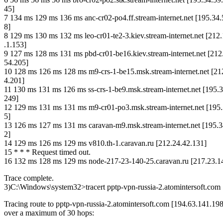
45]
7 134 ms 129 ms 136 ms anc-cr02-po4.ff.stream-internet.net [195.34.
8]
8 129 ms 130 ms 132 ms leo-cr01-te2-3.kiev.stream-internet.net [212
.1.153]
9 127 ms 128 ms 131 ms pbd-cr01-be16.kiev.stream-internet.net [212
54.205]
10 128 ms 126 ms 128 ms m9-crs-1-be15.msk.stream-internet.net [21
4.201]
11 130 ms 131 ms 126 ms ss-crs-1-be9.msk.stream-internet.net [195.3
249]
12 129 ms 131 ms 131 ms m9-cr01-po3.msk.stream-internet.net [195.
5]
13 126 ms 127 ms 131 ms caravan-m9.msk.stream-internet.net [195.3
2]
14 129 ms 126 ms 129 ms v810.th-1.caravan.ru [212.24.42.131]
15 * * * Request timed out.
16 132 ms 128 ms 129 ms node-217-23-140-25.caravan.ru [217.23.1
Trace complete.
3)C:\Windows\system32>tracert pptp-vpn-russia-2.atomintersoft.com
Tracing route to pptp-vpn-russia-2.atomintersoft.com [194.63.141.198
over a maximum of 30 hops: