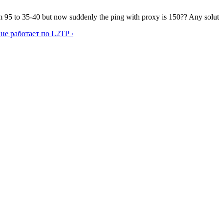
95 to 35-40 but now suddenly the ping with proxy is 150?? Any solutio
m не работает по L2TP ›