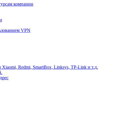
сурсам компании
и
льзованием VPN
Xiaomi, Redmi, SmartBox, Linksys, TP-Link и т.д.
й.
дрес