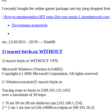
Hi,
I recently bought the online gamer package and my ping dropped from 
‹ Всегда меняющийся ИП
pptp-l2tp-vpn-russia-1.atomintersoft.co
Поддержка клиентов
пн, 12/26/2011 - 20:59 — Diab88
1) tracert fstyle.ru WITHOUT
1) tracert fstyle.ru WITHOUT VPN
Microsoft Windows [Version 6.0.6002]
Copyright (c) 2006 Microsoft Corporation. All rights reserved.
C:\Windows\system32>tracert fstyle.ru
Tracing route to fstyle.ru [109.105.131.103]
over a maximum of 30 hops:
1 76 ms 99 ms 99 ms dsldevice.lan [192.168.1.254]
2 * 2 ms 1 ms noe-sr2-irb-10008.ee.estpak.ee [90.191.16.2]