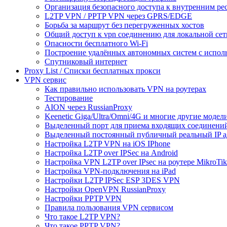
Организация безопасного доступа к внутренним ре
L2TP VPN / PPTP VPN через GPRS/EDGE
Борьба за маршрут без перегруженных хостов
Общий доступ к vpn соединению для локальной сет
Опасности бесплатного Wi-Fi
Построение удалённых автономных систем с испо
Спутниковый интернет
Proxy List / Списки бесплатных прокси
VPN сервис
Как правильно использовать VPN на роутерах
Тестирование
AION через RussianProxy
Keenetic Giga/Ultra/Omni/4G и многие другие модели 
Выделенный порт для приема входящих соединени
Выделенный постоянный публичный реальный IP а
Настройка L2TP VPN на iOS IPhone
Настройка L2TP over IPSec на Android
Настройка VPN L2TP over IPsec на роутере MikroTik
Настройка VPN-подключения на iPad
Настройки L2TP IPSec ESP 3DES VPN
Настройки OpenVPN RussianProxy
Настройки PPTP VPN
Правила пользования VPN сервисом
Что такое L2TP VPN?
Что такое PPTP VPN?