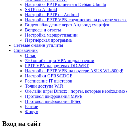
Настройка PPTP клиента в Debian Ubuntu
SSTP на Android
Настройка PPTP на Android
Настройка PPTP VPN соединения на роутере через 
Видеонаблюдение через Андроид смартфон
Вопросы и ответы
Настройка маршрутизации
Партнёрская программа
Сетевые онлайн утилиты
Справочник
О нас
720 ошибка при VPN подключении
PPTP VPN на роутерах DD-WRT
Настройка PPTP VPN на роутере ASUS WL-500gP
Настройки GPRS/EDGE
Расписание IT выставок
Точки доступа WiFi
Он-лайн игры Directx : порты, которые необходимо 
Протокол шифрования MPPE
Протокол шифрования IPSec
Разное
Форум
Вход на сайт