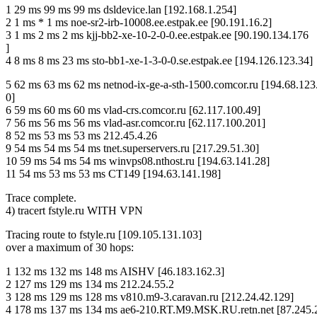
1 29 ms 99 ms 99 ms dsldevice.lan [192.168.1.254]
2 1 ms * 1 ms noe-sr2-irb-10008.ee.estpak.ee [90.191.16.2]
3 1 ms 2 ms 2 ms kjj-bb2-xe-10-2-0-0.ee.estpak.ee [90.190.134.176
]
4 8 ms 8 ms 23 ms sto-bb1-xe-1-3-0-0.se.estpak.ee [194.126.123.34]
5 62 ms 63 ms 62 ms netnod-ix-ge-a-sth-1500.comcor.ru [194.68.123
0]
6 59 ms 60 ms 60 ms vlad-crs.comcor.ru [62.117.100.49]
7 56 ms 56 ms 56 ms vlad-asr.comcor.ru [62.117.100.201]
8 52 ms 53 ms 53 ms 212.45.4.26
9 54 ms 54 ms 54 ms tnet.superservers.ru [217.29.51.30]
10 59 ms 54 ms 54 ms winvps08.nthost.ru [194.63.141.28]
11 54 ms 53 ms 53 ms CT149 [194.63.141.198]
Trace complete.
4) tracert fstyle.ru WITH VPN
Tracing route to fstyle.ru [109.105.131.103]
over a maximum of 30 hops:
1 132 ms 132 ms 148 ms AISHV [46.183.162.3]
2 127 ms 129 ms 134 ms 212.24.55.2
3 128 ms 129 ms 128 ms v810.m9-3.caravan.ru [212.24.42.129]
4 178 ms 137 ms 134 ms ae6-210.RT.M9.MSK.RU.retn.net [87.245.