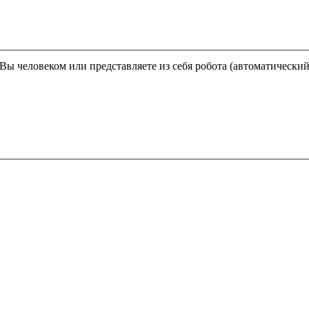
Этот вопрос задается для того, чтобы выяснить, являетесь ли Вы человеком или представляете из себя робота (автома