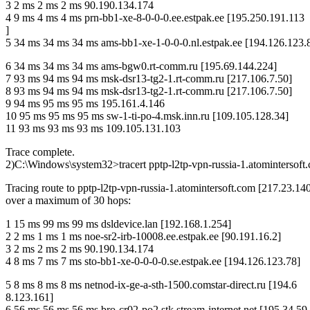
3 2 ms 2 ms 2 ms 90.190.134.174
4 9 ms 4 ms 4 ms prn-bb1-xe-8-0-0-0.ee.estpak.ee [195.250.191.113
]
5 34 ms 34 ms 34 ms ams-bb1-xe-1-0-0-0.nl.estpak.ee [194.126.123.
6 34 ms 34 ms 34 ms ams-bgw0.rt-comm.ru [195.69.144.224]
7 93 ms 94 ms 94 ms msk-dsr13-tg2-1.rt-comm.ru [217.106.7.50]
8 93 ms 94 ms 94 ms msk-dsr13-tg2-1.rt-comm.ru [217.106.7.50]
9 94 ms 95 ms 95 ms 195.161.4.146
10 95 ms 95 ms 95 ms sw-1-ti-po-4.msk.inn.ru [109.105.128.34]
11 93 ms 93 ms 93 ms 109.105.131.103
Trace complete.
2)C:\Windows\system32>tracert pptp-l2tp-vpn-russia-1.atomintersoft
Tracing route to pptp-l2tp-vpn-russia-1.atomintersoft.com [217.23.14
over a maximum of 30 hops:
1 15 ms 99 ms 99 ms dsldevice.lan [192.168.1.254]
2 2 ms 1 ms 1 ms noe-sr2-irb-10008.ee.estpak.ee [90.191.16.2]
3 2 ms 2 ms 2 ms 90.190.134.174
4 8 ms 7 ms 7 ms sto-bb1-xe-0-0-0-0.se.estpak.ee [194.126.123.78]
5 8 ms 8 ms 8 ms netnod-ix-ge-a-sth-1500.comstar-direct.ru [194.6
8.123.161]
6 56 ms 56 ms 56 ms bro-cr02-po2.stk.stream-internet.net [195.34.59.