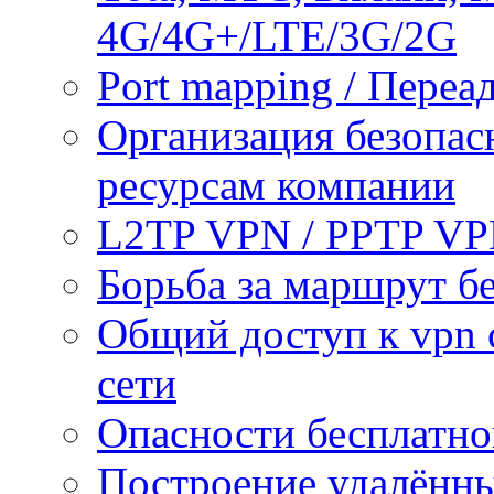
4G/4G+/LTE/3G/2G
Port mapping / Переа
Организация безопас
ресурсам компании
L2TP VPN / PPTP V
Борьба за маршрут б
Общий доступ к vpn 
сети
Опасности бесплатно
Построение удалённы