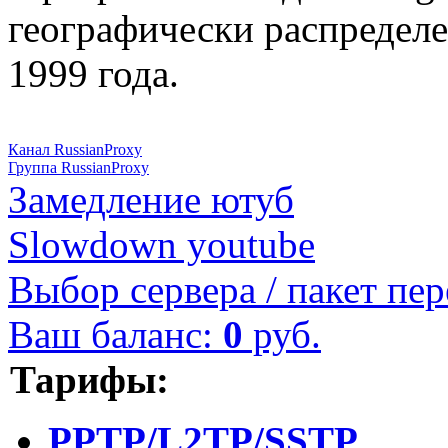
географически распределе
1999 года.
Канал RussianProxy
Группа RussianProxy
Замедление ютуб
Slowdown youtube
Выбор сервера / пакет пер
Ваш баланс:
0
руб.
Тарифы:
PPTP/L2TP/SSTP