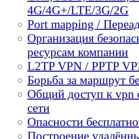
4G/4G+/LTE/3G/2G
Port mapping / Переа
Организация безопас
ресурсам компании
L2TP VPN / PPTP V
Борьба за маршрут б
Общий доступ к vpn 
сети
Опасности бесплатно
Построение удалённы