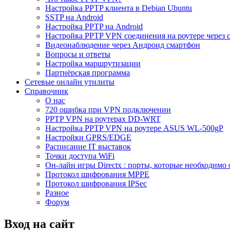
Настройка PPTP клиента в Debian Ubuntu
SSTP на Android
Настройка PPTP на Android
Настройка PPTP VPN соединения на роутере через 
Видеонаблюдение через Андроид смартфон
Вопросы и ответы
Настройка маршрутизации
Партнёрская программа
Сетевые онлайн утилиты
Справочник
О нас
720 ошибка при VPN подключении
PPTP VPN на роутерах DD-WRT
Настройка PPTP VPN на роутере ASUS WL-500gP
Настройки GPRS/EDGE
Расписание IT выставок
Точки доступа WiFi
Он-лайн игры Directx : порты, которые необходимо 
Протокол шифрования MPPE
Протокол шифрования IPSec
Разное
Форум
Вход на сайт