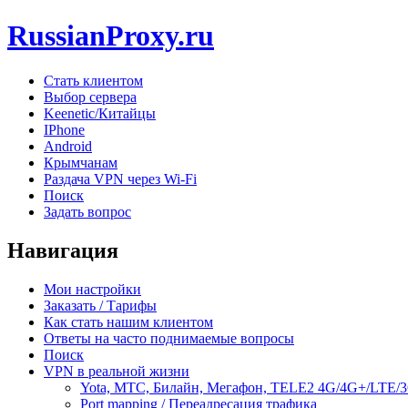
RussianProxy.ru
Стать клиентом
Выбор сервера
Keenetic/Китайцы
IPhone
Android
Крымчанам
Раздача VPN через Wi-Fi
Поиск
Задать вопрос
Навигация
Мои настройки
Заказать / Тарифы
Как стать нашим клиентом
Ответы на часто поднимаемые вопросы
Поиск
VPN в реальной жизни
Yota, МТС, Билайн, Мегафон, TELE2 4G/4G+/LTE/
Port mapping / Переадресация трафика