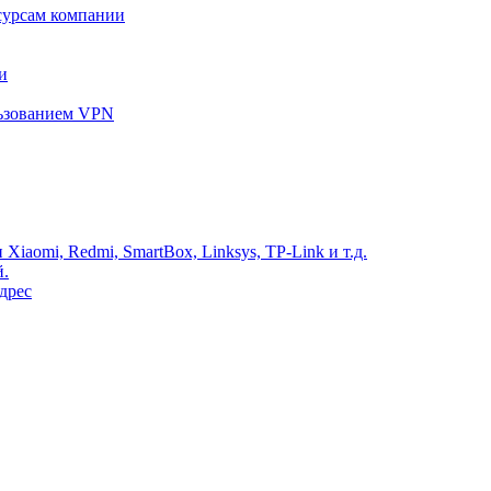
сурсам компании
и
льзованием VPN
Xiaomi, Redmi, SmartBox, Linksys, TP-Link и т.д.
й.
дрес