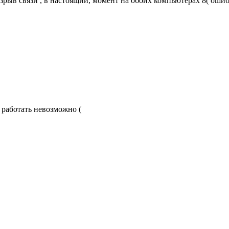
азрыв связи , в настоящий, момент на обоих компьютерах 8( оши
 работать невозможно (