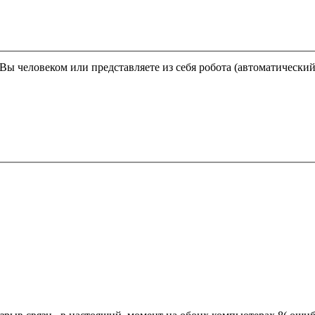
Этот вопрос задается для того, чтобы выяснить, являетесь ли Вы человеком или представляете из себя робота (автома