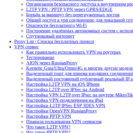
Организация безопасного доступа к внутренним ре
L2TP VPN / PPTP VPN через GPRS/EDGE
Борьба за маршрут без перегруженных хостов
Общий доступ к vpn соединению для локальной сет
Опасности бесплатного Wi-Fi
Построение удалённых автономных систем с испо
Спутниковый интернет
Proxy List / Списки бесплатных прокси
VPN сервис
Как правильно использовать VPN на роутерах
Тестирование
AION через RussianProxy
Keenetic Giga/Ultra/Omni/4G и многие другие модели 
Выделенный порт для приема входящих соединени
Выделенный постоянный публичный реальный IP а
Настройка L2TP VPN на iOS IPhone
Настройка L2TP over IPSec на Android
Настройка VPN L2TP over IPsec на роутере MikroTik
Настройка VPN-подключения на iPad
Настройки L2TP IPSec ESP 3DES VPN
Настройки OpenVPN RussianProxy
Настройки PPTP VPN
Правила пользования VPN сервисом
Что такое L2TP VPN?
Что такое PPTP VPN?