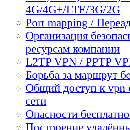
4G/4G+/LTE/3G/2G
Port mapping / Переа
Организация безопас
ресурсам компании
L2TP VPN / PPTP V
Борьба за маршрут б
Общий доступ к vpn 
сети
Опасности бесплатно
Построение удалённы