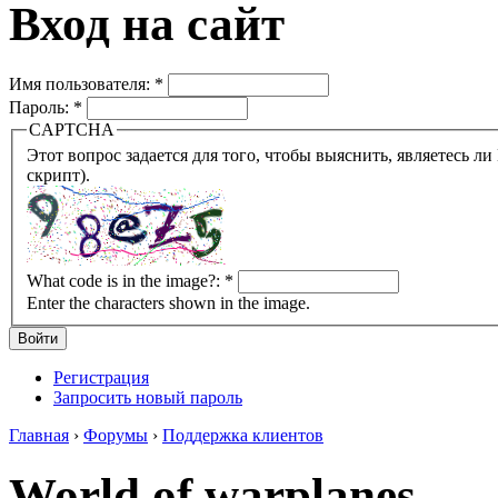
Вход на сайт
Имя пользователя:
*
Пароль:
*
CAPTCHA
Этот вопрос задается для того, чтобы выяснить, являетесь ли Вы человеком или представляете из себя робота (автомат
скрипт).
What code is in the image?:
*
Enter the characters shown in the image.
Регистрация
Запросить новый пароль
Главная
›
Форумы
›
Поддержка клиентов
World of warplanes