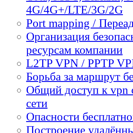
4G/4G+/LTE/3G/2G
Port mapping / Переа
Организация безопас
ресурсам компании
L2TP VPN / PPTP V
Борьба за маршрут б
Общий доступ к vpn 
сети
Опасности бесплатно
Построение удалённы