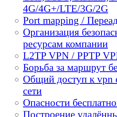
4G/4G+/LTE/3G/2G
Port mapping / Переа
Организация безопас
ресурсам компании
L2TP VPN / PPTP V
Борьба за маршрут б
Общий доступ к vpn 
сети
Опасности бесплатно
Построение удалённы